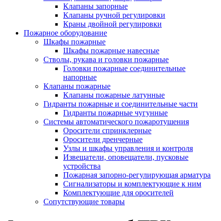
Клапаны запорные
Клапаны ручной регулировки
Краны двойной регулировки
Пожарное оборудование
Шкафы пожарные
Шкафы пожарные навесные
Стволы, рукава и головки пожарные
Головки пожарные соединительные
напорные
Клапаны пожарные
Клапаны пожарные латунные
Гидранты пожарные и соединительные части
Гидранты пожарные чугунные
Системы автоматического пожаротушения
Оросители спринклерные
Оросители дренчерные
Узлы и шкафы управления и контроля
Извещатели, оповещатели, пусковые
устройства
Пожарная запорно-регулирующая арматура
Сигнализаторы и комплектующие к ним
Комплектующие для оросителей
Сопутствующие товары