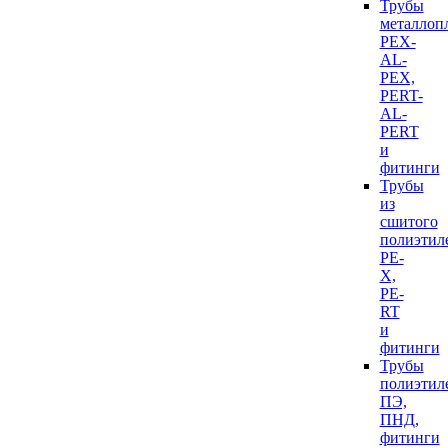
Трубы
металлоп
PEX-
AL-
PEX,
PERT-
AL-
PERT
и
фитинги
Трубы
из
сшитого
полиэтил
PE-
X,
PE-
RT
и
фитинги
Трубы
полиэтил
ПЭ,
ПНД,
фитинги