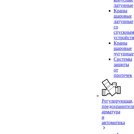
латунные
Краны
шаровые
латунные
со
спускны
устройст
Краны
шаровые
чугунные
Системы
защиты
от
протечек
Регулирующая,
предохранител
арматура
и
автоматика