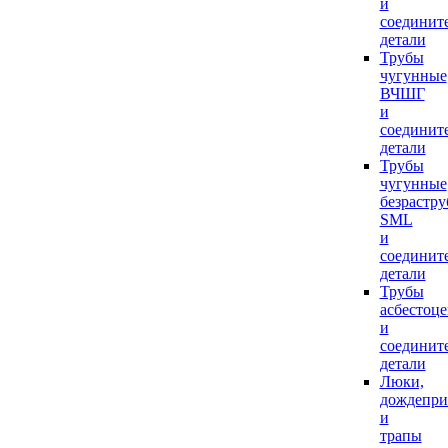
и
соединит
детали
Трубы
чугунные
ВЧШГ
и
соединит
детали
Трубы
чугунные
безрастр
SML
и
соединит
детали
Трубы
асбестоц
и
соединит
детали
Люки,
дождепр
и
трапы