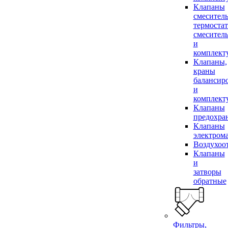
Клапаны
смесител
термоста
смесител
и
комплек
Клапаны,
краны
балансир
и
комплек
Клапаны
предохра
Клапаны
электром
Воздухоо
Клапаны
и
затворы
обратные
Фильтры,