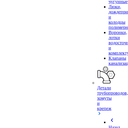
чугунные
Люки,
дождепр
и
колодцы
полимер
Воронки,
лотки
водосточ
и
комплек
Клапаны
канализа
Детали
трубопроводов,
хомуты
и
крепеж
chevron_left
Назад