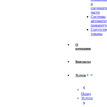
и
соединит
части
Системы
автомати
пожароту
Сопутст
товары
О
компании
Контакты
Услуги
chevron_left
Назад
Услуги
chevron_right