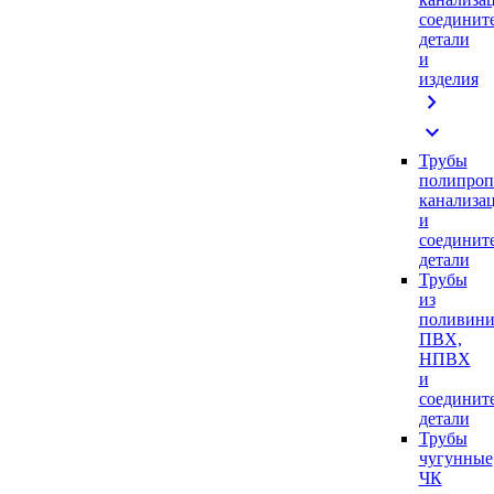
соединит
детали
и
изделия
chevron_right
expand_more
Трубы
полипроп
канализа
и
соединит
детали
Трубы
из
поливини
ПВХ,
НПВХ
и
соединит
детали
Трубы
чугунные
ЧК