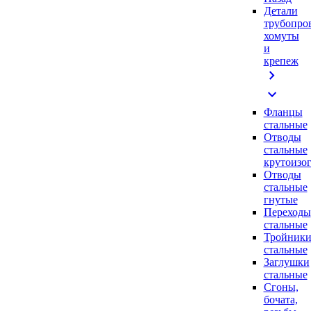
Детали
трубопро
хомуты
и
крепеж
chevron_right
expand_more
Фланцы
стальные
Отводы
стальные
крутоизо
Отводы
стальные
гнутые
Переходы
стальные
Тройник
стальные
Заглушки
стальные
Сгоны,
бочата,