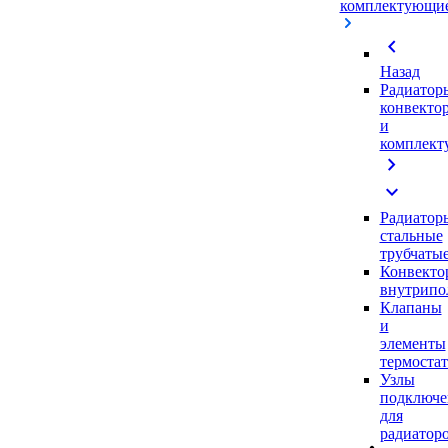
комплектующи
chevron_left
Назад
Радиатор
конвекто
и
комплек
chevron_right
expand_more
Радиатор
стальные
трубчаты
Конвекто
внутрипо
Клапаны
и
элементы
термоста
Узлы
подключе
для
радиатор