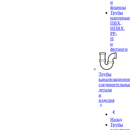
и
фланцы
Трубы
напорные
ПВХ,
НПВХ,
PP-
H
и
фитинги
Трубы
канализационн
соединительны
детали
и
изделия
chevron_left
Назад
Трубы
канализа