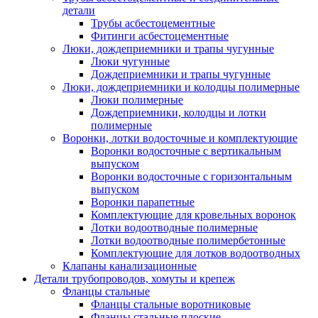
детали
Трубы асбестоцементные
Фитинги асбестоцементные
Люки, дождеприемники и трапы чугунные
Люки чугунные
Дождеприемники и трапы чугунные
Люки, дождеприемники и колодцы полимерные
Люки полимерные
Дождеприемники, колодцы и лотки
полимерные
Воронки, лотки водосточные и комплектующие
Воронки водосточные с вертикальным
выпуском
Воронки водосточные с горизонтальным
выпуском
Воронки парапетные
Комплектующие для кровельных воронок
Лотки водоотводные полимерные
Лотки водоотводные полимербетонные
Комплектующие для лотков водоотводных
Клапаны канализационные
Детали трубопроводов, хомуты и крепеж
Фланцы стальные
Фланцы стальные воротниковые
Фланцы стальные плоские