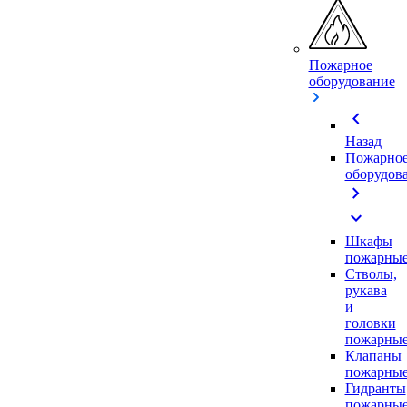
Пожарное
оборудование
chevron_left
Назад
Пожарно
оборудов
chevron_right
expand_more
Шкафы
пожарны
Стволы,
рукава
и
головки
пожарны
Клапаны
пожарны
Гидранты
пожарны