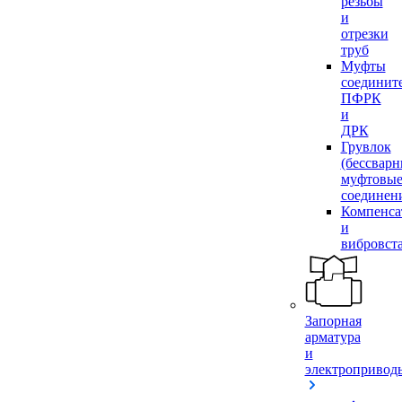
резьбы
и
отрезки
труб
Муфты
соединит
ПФРК
и
ДРК
Грувлок
(бессвар
муфтовы
соединен
Компенса
и
вибровст
Запорная
арматура
и
электропривод