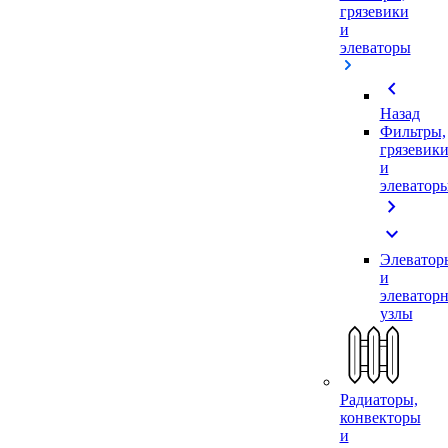
грязевики
и
элеваторы
chevron_left
Назад
Фильтры,
грязевик
и
элеватор
chevron_right
expand_more
Элеватор
и
элеватор
узлы
Радиаторы,
конвекторы
и