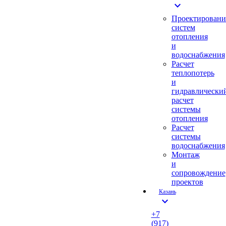
expand_more
Проектировани
систем
отопления
и
водоснабжения
Расчет
теплопотерь
и
гидравлически
расчет
системы
отопления
Расчет
системы
водоснабжения
Монтаж
и
сопровождение
проектов
Казань
expand_more
+7
(917)