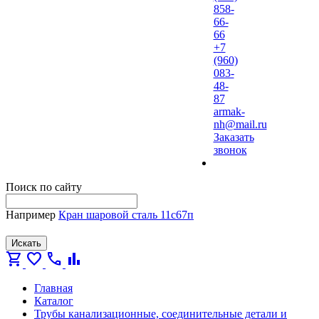
858-
66-
66
+7
(960)
083-
48-
87
armak-
nh@mail.ru
Заказать
звонок
Поиск по сайту
Например
Кран шаровой сталь 11с67п
Искать
shopping_cart
favorite
call
bar_chart
Главная
Каталог
Трубы канализационные, соединительные детали и