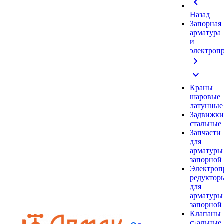
chevron_left
Назад
Запорная
арматура
и
электроп
chevron_right
expand_more
Краны
шаровые
латунные
Задвижки
стальные
Запчасти
для
арматуры
запорной
Электроп
редуктор
для
арматуры
запорной
Клапаны
стальные