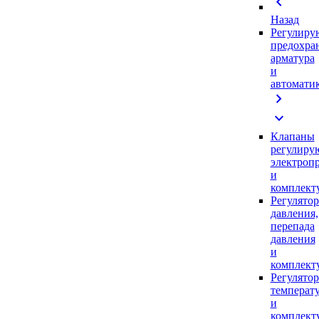
chevron_left
Назад
Регулиру
предохра
арматура
и
автомати
chevron_right
expand_more
Клапаны
регулиру
электроп
и
комплек
Регулято
давления,
перепада
давления
и
комплек
Регулято
температ
и
комплек