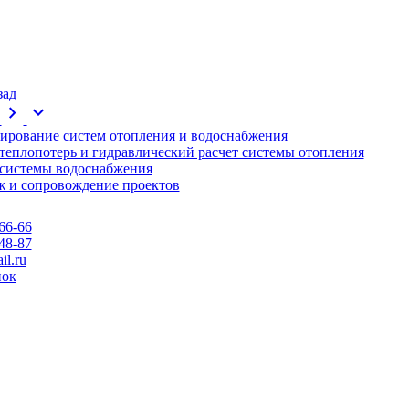
зад
chevron_right
expand_more
ирование систем отопления и водоснабжения
 теплопотерь и гидравлический расчет системы отопления
 системы водоснабжения
 и сопровождение проектов
66-66
48-87
l.ru
нок