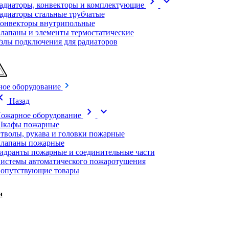
chevron_right
expand_more
адиаторы, конвекторы и комплектующие
адиаторы стальные трубчатые
онвекторы внутрипольные
лапаны и элементы термостатические
злы подключения для радиаторов
ое оборудование
on_left
Назад
chevron_right
expand_more
ожарное оборудование
кафы пожарные
тволы, рукава и головки пожарные
лапаны пожарные
идранты пожарные и соединительные части
истемы автоматического пожаротушения
опутствующие товары
и