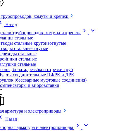
 трубопроводов, хомуты и крепеж
on_left
Назад
chevron_right
expand_more
етали трубопроводов, хомуты и крепеж
ланцы стальные
тводы стальные крутоизогнутые
тводы стальные гнутые
ереходы стальные
ройники стальные
аглушки стальные
гоны, бочата, резьбы и отрезки труб
уфты соединительные ПФРК и ДРК
рувлок (бессварные муфтовые соединения)
омпенсаторы и вибровставки
ая арматура и электроприводы
on_left
Назад
chevron_right
expand_more
апорная арматура и электроприводы