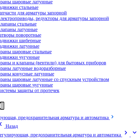
раны шаровые латунные
адвижки стальные
апчасти для арматуры запорной
лектроприводы, редукторы для арматуры запорной
лапаны стальные
лапаны латунные
атворы поворотные
адвижки шиберные
адвижки латунные
раны шаровые стальные
адвижки чугунные
раны и клапаны (вентили) для бытовых приборов
раны латунные водоразборные
раны конусные латунные
раны шаровые латунные со спускным устройством
раны шаровые чугунные
истемы защиты от протечек
рующая, предохранительная арматура и автоматика
on_left
Назад
chevron_right
expand_mor
егулирующая, предохранительная арматура и автоматика