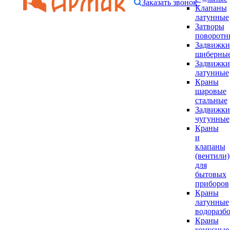
Заказать звонок
Клапаны
латунные
Затворы
поворотн
Задвижки
шиберны
Задвижки
латунные
Краны
шаровые
стальные
Задвижки
чугунные
Краны
и
клапаны
(вентили)
для
бытовых
приборов
Краны
латунные
водоразб
Краны
конусные