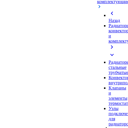
комплектующи
chevron_left
Назад
Радиатор
конвекто
и
комплек
chevron_right
expand_more
Радиатор
стальные
трубчаты
Конвекто
внутрипо
Клапаны
и
элементы
термоста
Узлы
подключе
для
радиатор