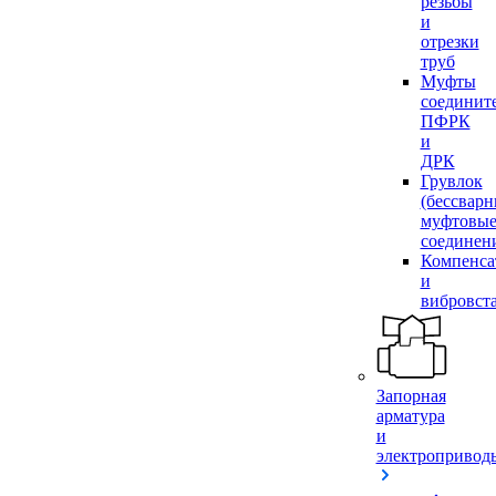
резьбы
и
отрезки
труб
Муфты
соединит
ПФРК
и
ДРК
Грувлок
(бессвар
муфтовы
соединен
Компенса
и
вибровст
Запорная
арматура
и
электропривод