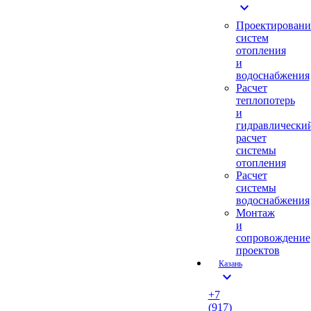
expand_more
Проектировани
систем
отопления
и
водоснабжения
Расчет
теплопотерь
и
гидравлически
расчет
системы
отопления
Расчет
системы
водоснабжения
Монтаж
и
сопровождение
проектов
Казань
expand_more
+7
(917)