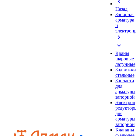
chevron_left
Назад
Запорная
арматура
и
электроп
chevron_right
expand_more
Краны
шаровые
латунные
Задвижки
стальные
Запчасти
для
арматуры
запорной
Электроп
редуктор
для
арматуры
запорной
Клапаны
стальные