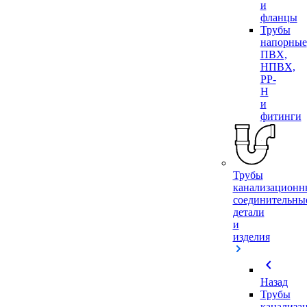
и
фланцы
Трубы
напорные
ПВХ,
НПВХ,
PP-
H
и
фитинги
Трубы
канализационн
соединительны
детали
и
изделия
chevron_left
Назад
Трубы
канализа