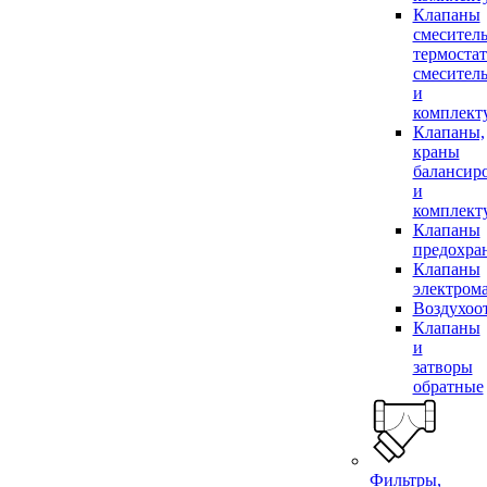
Клапаны
смесител
термоста
смесител
и
комплек
Клапаны,
краны
балансир
и
комплек
Клапаны
предохра
Клапаны
электром
Воздухоо
Клапаны
и
затворы
обратные
Фильтры,