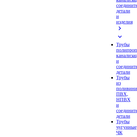
соединит
детали
и
изделия
chevron_right
expand_more
Трубы
полипроп
канализа
и
соединит
детали
Трубы
из
поливини
ПВХ,
НПВХ
и
соединит
детали
Трубы
чугунные
ЧК