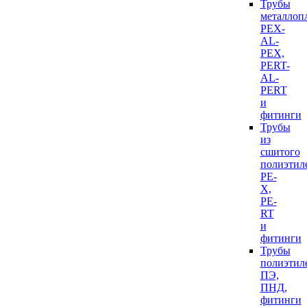
Трубы
металлоп
PEX-
AL-
PEX,
PERT-
AL-
PERT
и
фитинги
Трубы
из
сшитого
полиэтил
PE-
X,
PE-
RT
и
фитинги
Трубы
полиэтил
ПЭ,
ПНД,
фитинги