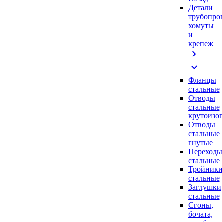
Детали
трубопро
хомуты
и
крепеж
chevron_right
expand_more
Фланцы
стальные
Отводы
стальные
крутоизо
Отводы
стальные
гнутые
Переходы
стальные
Тройник
стальные
Заглушки
стальные
Сгоны,
бочата,