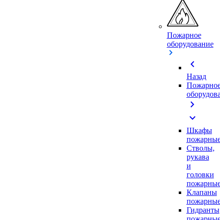
Пожарное
оборудование
chevron_left
Назад
Пожарно
оборудов
chevron_right
expand_more
Шкафы
пожарны
Стволы,
рукава
и
головки
пожарны
Клапаны
пожарны
Гидранты
пожарны