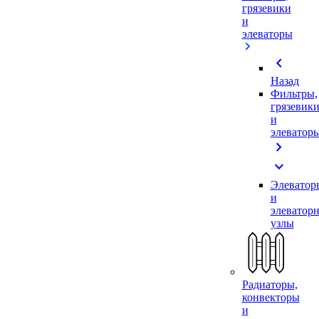
грязевики
и
элеваторы
chevron_left
Назад
Фильтры,
грязевик
и
элеватор
chevron_right
expand_more
Элеватор
и
элеватор
узлы
Радиаторы,
конвекторы
и