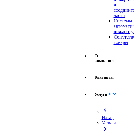
и
соединит
части
Системы
автомати
пожароту
Сопутст
товары
О
компании
Контакты
Услуги
chevron_left
Назад
Услуги
chevron_right