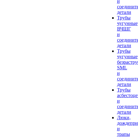
и
соединит
детали
Трубы
чугунные
ВЧШГ
и
соединит
детали
Трубы
чугунные
безрастр
SML
и
соединит
детали
Трубы
асбестоц
и
соединит
детали
Люки,
дождепр
и
трапы