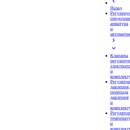
chevron_left
Назад
Регулиру
предохра
арматура
и
автомати
chevron_right
expand_more
Клапаны
регулиру
электроп
и
комплек
Регулято
давления,
перепада
давления
и
комплек
Регулято
температ
и
комплек