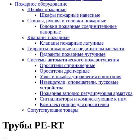
Пожарное оборудование
Шкафы пожарные
Шкафы пожарные навесные
Стволы, рукава и головки пожарные
Головки пожарные соединительные
напорные
Клапаны пожарные
Клапаны пожарные латунные
Гидранты пожарные и соединительные части
Гидранты пожарные чугунные
Системы автоматического пожаротушения
Оросители спринклерные
Оросители дренчерные
Узлы и шкафы управления и контроля
Извещатели, оповещатели, пусковые
устройства
Пожарная запорно-регулирующая арматура
Сигнализаторы и комплектующие к ним
Комплектующие для оросителей
Сопутствующие товары
Трубы PE-RT