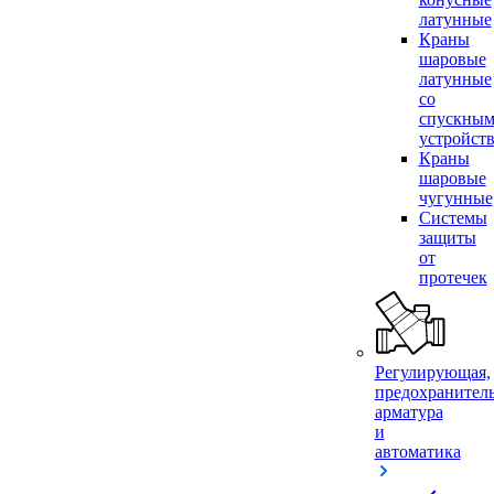
латунные
Краны
шаровые
латунные
со
спускны
устройст
Краны
шаровые
чугунные
Системы
защиты
от
протечек
Регулирующая,
предохранител
арматура
и
автоматика