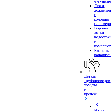
чугунные
Люки,
дождепр
и
колодцы
полимер
Воронки,
лотки
водосточ
и
комплек
Клапаны
канализа
Детали
трубопроводов,
хомуты
и
крепеж
chevron_left
Назад