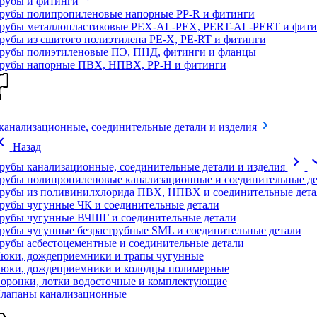
рубы и фитинги
рубы полипропиленовые напорные PP-R и фитинги
рубы металлопластиковые PEX-AL-PEX, PERT-AL-PERT и фити
рубы из сшитого полиэтилена PE-X, PE-RT и фитинги
рубы полиэтиленовые ПЭ, ПНД, фитинги и фланцы
рубы напорные ПВХ, НПВХ, PP-H и фитинги
канализационные, соединительные детали и изделия
on_left
Назад
chevron_right
expand
рубы канализационные, соединительные детали и изделия
рубы полипропиленовые канализационные и соединительные де
рубы из поливинилхлорида ПВХ, НПВХ и соединительные дета
рубы чугунные ЧК и соединительные детали
рубы чугунные ВЧШГ и соединительные детали
рубы чугунные безраструбные SML и соединительные детали
рубы асбестоцементные и соединительные детали
юки, дождеприемники и трапы чугунные
юки, дождеприемники и колодцы полимерные
оронки, лотки водосточные и комплектующие
лапаны канализационные