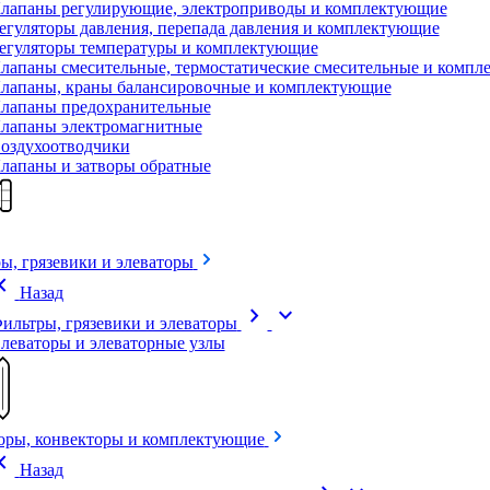
лапаны регулирующие, электроприводы и комплектующие
егуляторы давления, перепада давления и комплектующие
егуляторы температуры и комплектующие
лапаны смесительные, термостатические смесительные и комп
лапаны, краны балансировочные и комплектующие
лапаны предохранительные
лапаны электромагнитные
оздухоотводчики
лапаны и затворы обратные
ы, грязевики и элеваторы
on_left
Назад
chevron_right
expand_more
ильтры, грязевики и элеваторы
леваторы и элеваторные узлы
оры, конвекторы и комплектующие
on_left
Назад