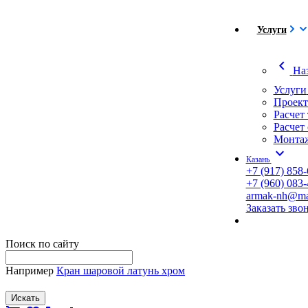
Услуги
chevron_left
На
Услуги
Проект
Расчет
Расчет
Монтаж
expand_more
Казань
+7 (917) 858-
+7 (960) 083-
armak-nh@mai
Заказать зво
Поиск по сайту
Например
Кран шаровой латунь хром
Искать