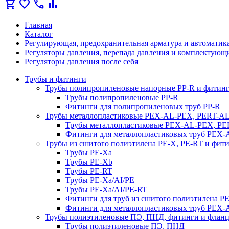
shopping_cart
favorite
call
bar_chart
Главная
Каталог
Регулирующая, предохранительная арматура и автоматик
Регуляторы давления, перепада давления и комплектующ
Регуляторы давления после себя
Трубы и фитинги
Трубы полипропиленовые напорные PP-R и фитин
Трубы полипропиленовые PP-R
Фитинги для полипропиленовых труб PP-R
Трубы металлопластиковые PEX-AL-PEX, PERT-A
Трубы металлопластиковые PEX-AL-PEX, P
Фитинги для металлопластиковых труб PEX
Трубы из сшитого полиэтилена PE-X, PE-RT и фит
Трубы PE-Xa
Трубы PE-Xb
Трубы PE-RT
Трубы PE-Xa/AI/PE
Трубы PE-Xa/AI/PE-RT
Фитинги для труб из сшитого полиэтилена P
Фитинги для металлопластиковых труб PEX
Трубы полиэтиленовые ПЭ, ПНД, фитинги и флан
Трубы полиэтиленовые ПЭ, ПНД