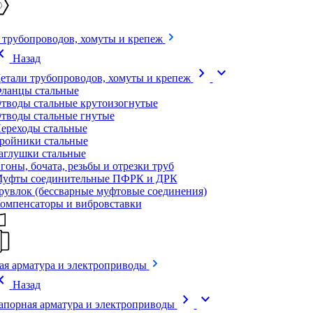
 трубопроводов, хомуты и крепеж
on_left
Назад
chevron_right
expand_more
етали трубопроводов, хомуты и крепеж
ланцы стальные
тводы стальные крутоизогнутые
тводы стальные гнутые
ереходы стальные
ройники стальные
аглушки стальные
гоны, бочата, резьбы и отрезки труб
уфты соединительные ПФРК и ДРК
рувлок (бессварные муфтовые соединения)
омпенсаторы и вибровставки
ая арматура и электроприводы
on_left
Назад
chevron_right
expand_more
апорная арматура и электроприводы