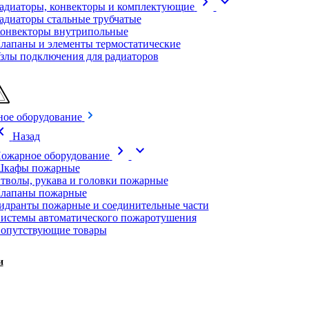
chevron_right
expand_more
адиаторы, конвекторы и комплектующие
адиаторы стальные трубчатые
онвекторы внутрипольные
лапаны и элементы термостатические
злы подключения для радиаторов
ое оборудование
on_left
Назад
chevron_right
expand_more
ожарное оборудование
кафы пожарные
тволы, рукава и головки пожарные
лапаны пожарные
идранты пожарные и соединительные части
истемы автоматического пожаротушения
опутствующие товары
и