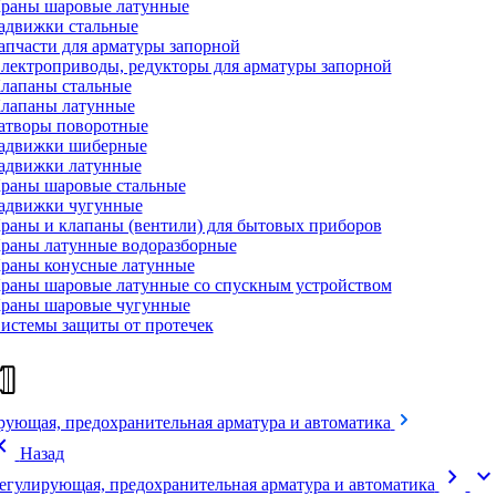
раны шаровые латунные
адвижки стальные
апчасти для арматуры запорной
лектроприводы, редукторы для арматуры запорной
лапаны стальные
лапаны латунные
атворы поворотные
адвижки шиберные
адвижки латунные
раны шаровые стальные
адвижки чугунные
раны и клапаны (вентили) для бытовых приборов
раны латунные водоразборные
раны конусные латунные
раны шаровые латунные со спускным устройством
раны шаровые чугунные
истемы защиты от протечек
рующая, предохранительная арматура и автоматика
on_left
Назад
chevron_right
expand_mor
егулирующая, предохранительная арматура и автоматика