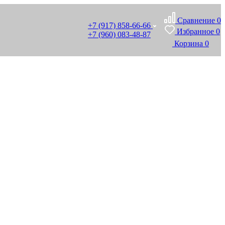
Сравнение
0
+7 (917) 858-66-66
Избранное
0
+7 (960) 083-48-87
Корзина
0