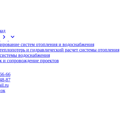
зад
chevron_right
expand_more
ирование систем отопления и водоснабжения
 теплопотерь и гидравлический расчет системы отопления
 системы водоснабжения
 и сопровождение проектов
66-66
48-87
l.ru
нок