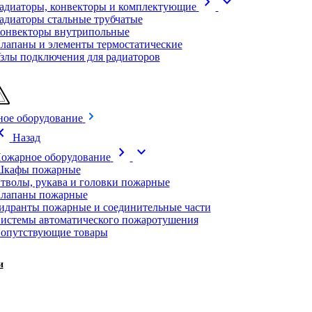
chevron_right
expand_more
адиаторы, конвекторы и комплектующие
адиаторы стальные трубчатые
онвекторы внутрипольные
лапаны и элементы термостатические
злы подключения для радиаторов
ое оборудование
on_left
Назад
chevron_right
expand_more
ожарное оборудование
кафы пожарные
тволы, рукава и головки пожарные
лапаны пожарные
идранты пожарные и соединительные части
истемы автоматического пожаротушения
опутствующие товары
и