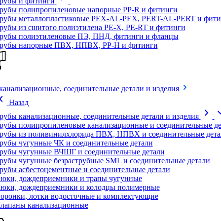
рубы и фитинги
рубы полипропиленовые напорные PP-R и фитинги
рубы металлопластиковые PEX-AL-PEX, PERT-AL-PERT и фити
рубы из сшитого полиэтилена PE-X, PE-RT и фитинги
рубы полиэтиленовые ПЭ, ПНД, фитинги и фланцы
рубы напорные ПВХ, НПВХ, PP-H и фитинги
канализационные, соединительные детали и изделия
on_left
Назад
chevron_right
expand
рубы канализационные, соединительные детали и изделия
рубы полипропиленовые канализационные и соединительные де
рубы из поливинилхлорида ПВХ, НПВХ и соединительные дета
рубы чугунные ЧК и соединительные детали
рубы чугунные ВЧШГ и соединительные детали
рубы чугунные безраструбные SML и соединительные детали
рубы асбестоцементные и соединительные детали
юки, дождеприемники и трапы чугунные
юки, дождеприемники и колодцы полимерные
оронки, лотки водосточные и комплектующие
лапаны канализационные