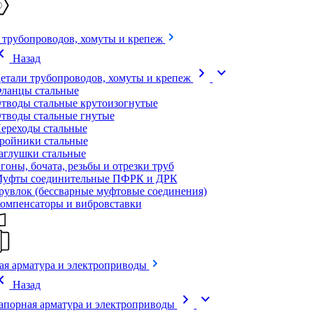
 трубопроводов, хомуты и крепеж
on_left
Назад
chevron_right
expand_more
етали трубопроводов, хомуты и крепеж
ланцы стальные
тводы стальные крутоизогнутые
тводы стальные гнутые
ереходы стальные
ройники стальные
аглушки стальные
гоны, бочата, резьбы и отрезки труб
уфты соединительные ПФРК и ДРК
рувлок (бессварные муфтовые соединения)
омпенсаторы и вибровставки
ая арматура и электроприводы
on_left
Назад
chevron_right
expand_more
апорная арматура и электроприводы