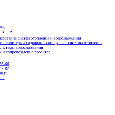
зад
chevron_right
expand_more
ирование систем отопления и водоснабжения
 теплопотерь и гидравлический расчет системы отопления
 системы водоснабжения
 и сопровождение проектов
66-66
48-87
l.ru
нок