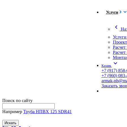
Услуги
chevron_left
На
Услуги
Проект
Расчет
Расчет
Монтаж
expand_more
Казань
+7 (917) 858-
+7 (960) 083-
armak-nh@mai
Заказать зво
Поиск по сайту
Например
Труба НПВХ 125 SDR41
Искать