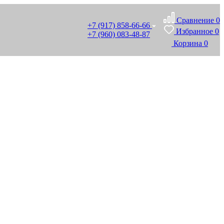
Сравнение
0
+7 (917) 858-66-66
Избранное
0
+7 (960) 083-48-87
Корзина
0