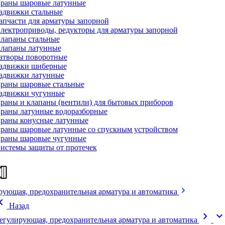
раны шаровые латунные
адвижки стальные
апчасти для арматуры запорной
лектроприводы, редукторы для арматуры запорной
лапаны стальные
лапаны латунные
атворы поворотные
адвижки шиберные
адвижки латунные
раны шаровые стальные
адвижки чугунные
раны и клапаны (вентили) для бытовых приборов
раны латунные водоразборные
раны конусные латунные
раны шаровые латунные со спускным устройством
раны шаровые чугунные
истемы защиты от протечек
рующая, предохранительная арматура и автоматика
on_left
Назад
chevron_right
expand_mor
егулирующая, предохранительная арматура и автоматика