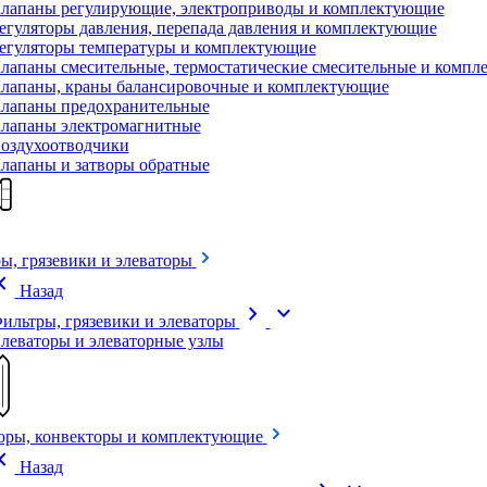
лапаны регулирующие, электроприводы и комплектующие
егуляторы давления, перепада давления и комплектующие
егуляторы температуры и комплектующие
лапаны смесительные, термостатические смесительные и комп
лапаны, краны балансировочные и комплектующие
лапаны предохранительные
лапаны электромагнитные
оздухоотводчики
лапаны и затворы обратные
ы, грязевики и элеваторы
on_left
Назад
chevron_right
expand_more
ильтры, грязевики и элеваторы
леваторы и элеваторные узлы
оры, конвекторы и комплектующие
on_left
Назад