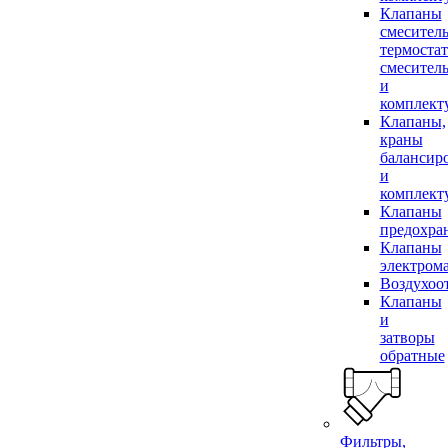
Клапаны
смесител
термоста
смесител
и
комплек
Клапаны,
краны
балансир
и
комплек
Клапаны
предохра
Клапаны
электром
Воздухоо
Клапаны
и
затворы
обратные
Фильтры,