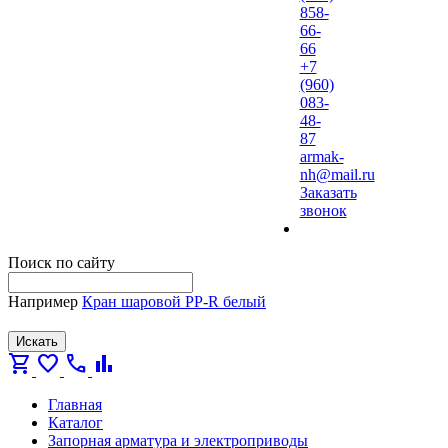
858-
66-
66
+7
(960)
083-
48-
87
armak-
nh@mail.ru
Заказать
звонок
Поиск по сайту
Например
Кран шаровой PP-R белый
Искать
shopping_cart
favorite
call
bar_chart
Главная
Каталог
Запорная арматура и электроприводы