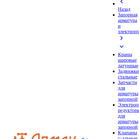
chevron_left
Назад
Запорная
арматура
и
электроп
chevron_right
expand_more
Краны
шаровые
латунные
Задвижки
стальные
Запчасти
для
арматуры
запорной
Электроп
редуктор
для
арматуры
запорной
Клапаны
стальные