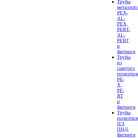
Трубы
металлоп
PEX-
AL-
PEX,
PERT-
AL-
PERT
и
фитинги
Трубы
из
сшитого
полиэтил
PE-
X,
PE-
RT
и
фитинги
Трубы
полиэтил
ПЭ,
ПНД,
фитинги