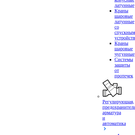
латунные
Краны
шаровые
латунные
со
спускны
устройст
Краны
шаровые
чугунные
Системы
защиты
от
протечек
Регулирующая,
предохранител
арматура
и
автоматика