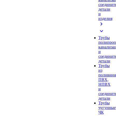
соединит
детали
и
изделия
chevron_right
expand_more
Трубы
полипроп
канализа
и
соединит
детали
Трубы
из
поливини
ПВХ,
НПВХ
и
соединит
детали
Трубы
чугунные
ЧК