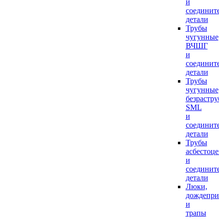
и
соединит
детали
Трубы
чугунные
ВЧШГ
и
соединит
детали
Трубы
чугунные
безрастр
SML
и
соединит
детали
Трубы
асбестоц
и
соединит
детали
Люки,
дождепр
и
трапы