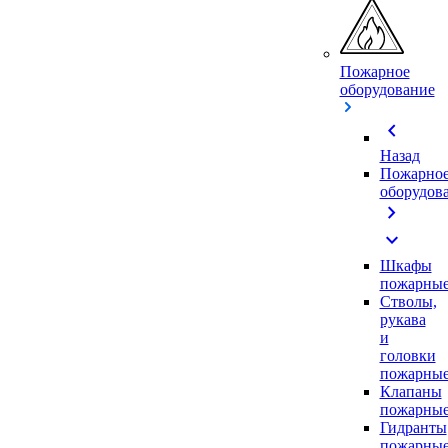
Пожарное
оборудование
chevron_left
Назад
Пожарно
оборудов
chevron_right
expand_more
Шкафы
пожарны
Стволы,
рукава
и
головки
пожарны
Клапаны
пожарны
Гидранты
пожарны