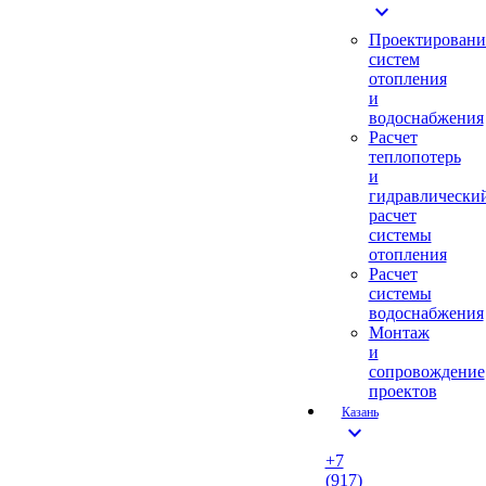
expand_more
Проектировани
систем
отопления
и
водоснабжения
Расчет
теплопотерь
и
гидравлически
расчет
системы
отопления
Расчет
системы
водоснабжения
Монтаж
и
сопровождение
проектов
Казань
expand_more
+7
(917)