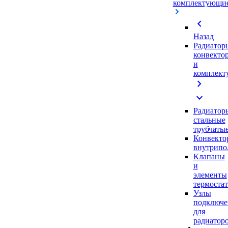
комплектующи
chevron_left
Назад
Радиатор
конвекто
и
комплек
chevron_right
expand_more
Радиатор
стальные
трубчаты
Конвекто
внутрипо
Клапаны
и
элементы
термоста
Узлы
подключе
для
радиатор