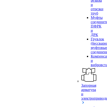
резьбы
и
отрезки
труб
Муфты
соединит
ПФРК
и
ДРК
Грувлок
(бессвар
муфтовы
соединен
Компенса
и
вибровст
Запорная
арматура
и
электропривод