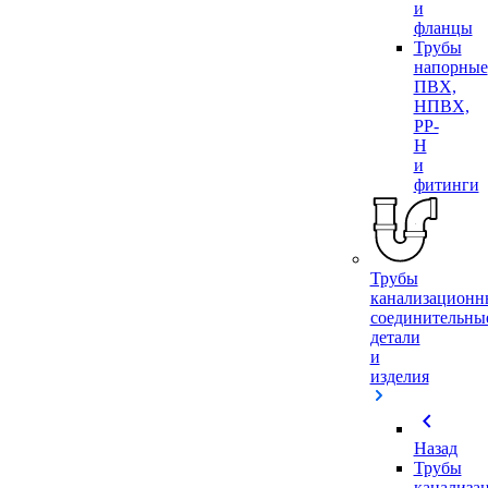
и
фланцы
Трубы
напорные
ПВХ,
НПВХ,
PP-
H
и
фитинги
Трубы
канализационн
соединительны
детали
и
изделия
chevron_left
Назад
Трубы
канализа