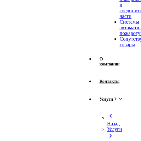
и
соединит
части
Системы
автомати
пожароту
Сопутст
товары
О
компании
Контакты
Услуги
chevron_left
Назад
Услуги
chevron_right