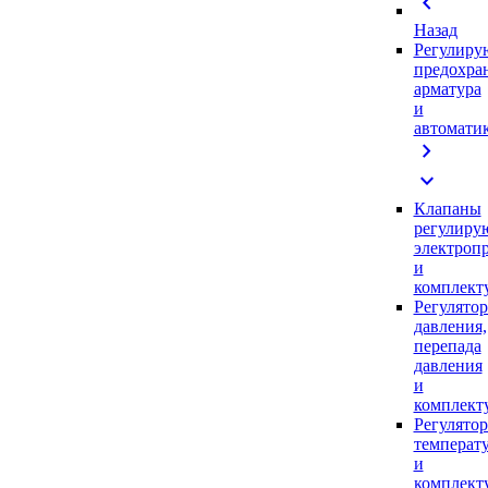
chevron_left
Назад
Регулиру
предохра
арматура
и
автомати
chevron_right
expand_more
Клапаны
регулиру
электроп
и
комплек
Регулято
давления,
перепада
давления
и
комплек
Регулято
температ
и
комплек