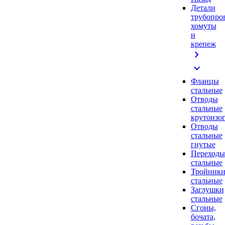
Детали
трубопро
хомуты
и
крепеж
chevron_right
expand_more
Фланцы
стальные
Отводы
стальные
крутоизо
Отводы
стальные
гнутые
Переходы
стальные
Тройник
стальные
Заглушки
стальные
Сгоны,
бочата,