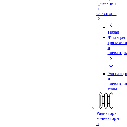
грязевики
и
элеваторы
chevron_left
Назад
Фильтры,
грязевик
и
элеватор
chevron_right
expand_more
Элеватор
и
элеватор
узлы
Радиаторы,
конвекторы
и