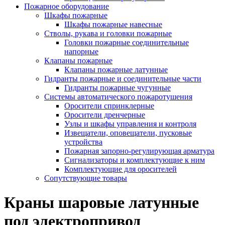
Пожарное оборудование
Шкафы пожарные
Шкафы пожарные навесные
Стволы, рукава и головки пожарные
Головки пожарные соединительные
напорные
Клапаны пожарные
Клапаны пожарные латунные
Гидранты пожарные и соединительные части
Гидранты пожарные чугунные
Системы автоматического пожаротушения
Оросители спринклерные
Оросители дренчерные
Узлы и шкафы управления и контроля
Извещатели, оповещатели, пусковые
устройства
Пожарная запорно-регулирующая арматура
Сигнализаторы и комплектующие к ним
Комплектующие для оросителей
Сопутствующие товары
Краны шаровые латунные
под электропривод