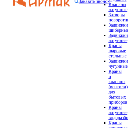
Заказать звонок
Клапаны
латунные
Затворы
поворотн
Задвижки
шиберны
Задвижки
латунные
Краны
шаровые
стальные
Задвижки
чугунные
Краны
и
клапаны
(вентили)
для
бытовых
приборов
Краны
латунные
водоразб
Краны
конусные