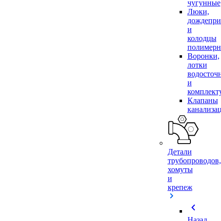
чугунные
Люки,
дождепр
и
колодцы
полимер
Воронки,
лотки
водосточ
и
комплек
Клапаны
канализа
Детали
трубопроводов,
хомуты
и
крепеж
chevron_left
Назад