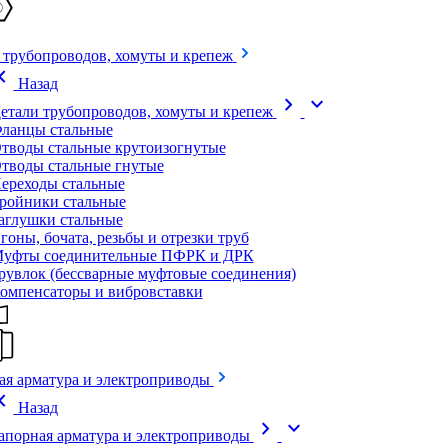
 трубопроводов, хомуты и крепеж
on_left
Назад
chevron_right
expand_more
етали трубопроводов, хомуты и крепеж
ланцы стальные
тводы стальные крутоизогнутые
тводы стальные гнутые
ереходы стальные
ройники стальные
аглушки стальные
гоны, бочата, резьбы и отрезки труб
уфты соединительные ПФРК и ДРК
рувлок (бессварные муфтовые соединения)
омпенсаторы и вибровставки
ая арматура и электроприводы
on_left
Назад
chevron_right
expand_more
апорная арматура и электроприводы