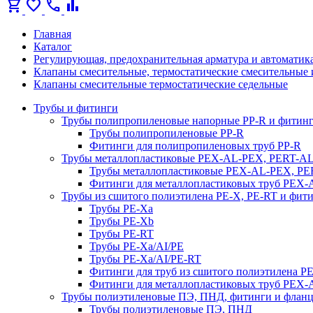
shopping_cart
favorite
call
bar_chart
Главная
Каталог
Регулирующая, предохранительная арматура и автоматик
Клапаны смесительные, термостатические смесительные
Клапаны смесительные термостатические седельные
Трубы и фитинги
Трубы полипропиленовые напорные PP-R и фитин
Трубы полипропиленовые PP-R
Фитинги для полипропиленовых труб PP-R
Трубы металлопластиковые PEX-AL-PEX, PERT-A
Трубы металлопластиковые PEX-AL-PEX, P
Фитинги для металлопластиковых труб PEX
Трубы из сшитого полиэтилена PE-X, PE-RT и фит
Трубы PE-Xa
Трубы PE-Xb
Трубы PE-RT
Трубы PE-Xa/AI/PE
Трубы PE-Xa/AI/PE-RT
Фитинги для труб из сшитого полиэтилена P
Фитинги для металлопластиковых труб PEX
Трубы полиэтиленовые ПЭ, ПНД, фитинги и флан
Трубы полиэтиленовые ПЭ, ПНД