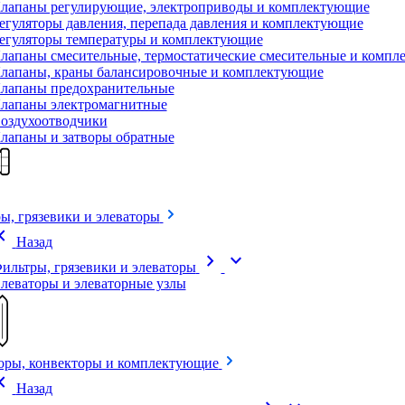
лапаны регулирующие, электроприводы и комплектующие
егуляторы давления, перепада давления и комплектующие
егуляторы температуры и комплектующие
лапаны смесительные, термостатические смесительные и комп
лапаны, краны балансировочные и комплектующие
лапаны предохранительные
лапаны электромагнитные
оздухоотводчики
лапаны и затворы обратные
ы, грязевики и элеваторы
on_left
Назад
chevron_right
expand_more
ильтры, грязевики и элеваторы
леваторы и элеваторные узлы
оры, конвекторы и комплектующие
on_left
Назад