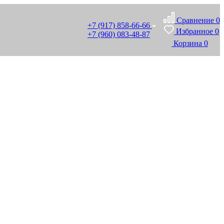
Сравнение
0
+7 (917) 858-66-66
Избранное
0
+7 (960) 083-48-87
Корзина
0