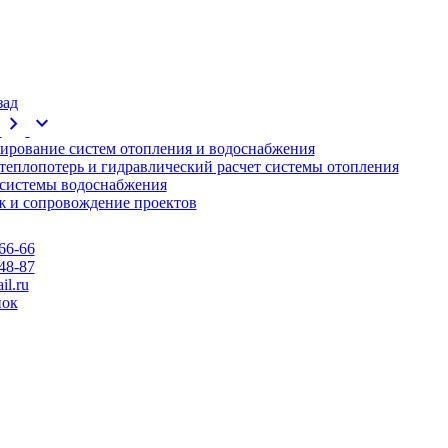
зад
chevron_right
expand_more
ирование систем отопления и водоснабжения
 теплопотерь и гидравлический расчет системы отопления
 системы водоснабжения
 и сопровождение проектов
66-66
48-87
l.ru
нок