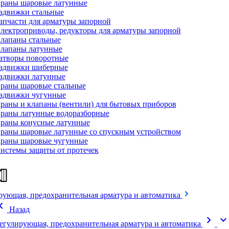
раны шаровые латунные
адвижки стальные
апчасти для арматуры запорной
лектроприводы, редукторы для арматуры запорной
лапаны стальные
лапаны латунные
атворы поворотные
адвижки шиберные
адвижки латунные
раны шаровые стальные
адвижки чугунные
раны и клапаны (вентили) для бытовых приборов
раны латунные водоразборные
раны конусные латунные
раны шаровые латунные со спускным устройством
раны шаровые чугунные
истемы защиты от протечек
рующая, предохранительная арматура и автоматика
on_left
Назад
chevron_right
expand_mor
егулирующая, предохранительная арматура и автоматика