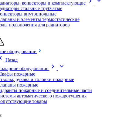
chevron_right
expand_more
адиаторы, конвекторы и комплектующие
адиаторы стальные трубчатые
онвекторы внутрипольные
лапаны и элементы термостатические
злы подключения для радиаторов
ое оборудование
on_left
Назад
chevron_right
expand_more
ожарное оборудование
кафы пожарные
тволы, рукава и головки пожарные
лапаны пожарные
идранты пожарные и соединительные части
истемы автоматического пожаротушения
опутствующие товары
и