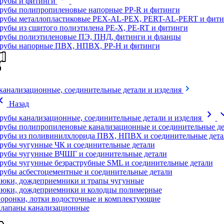
рубы и фитинги
рубы полипропиленовые напорные PP-R и фитинги
рубы металлопластиковые PEX-AL-PEX, PERT-AL-PERT и фити
рубы из сшитого полиэтилена PE-X, PE-RT и фитинги
рубы полиэтиленовые ПЭ, ПНД, фитинги и фланцы
рубы напорные ПВХ, НПВХ, PP-H и фитинги
канализационные, соединительные детали и изделия
on_left
Назад
chevron_right
expand
рубы канализационные, соединительные детали и изделия
рубы полипропиленовые канализационные и соединительные де
рубы из поливинилхлорида ПВХ, НПВХ и соединительные дета
рубы чугунные ЧК и соединительные детали
рубы чугунные ВЧШГ и соединительные детали
рубы чугунные безраструбные SML и соединительные детали
рубы асбестоцементные и соединительные детали
юки, дождеприемники и трапы чугунные
юки, дождеприемники и колодцы полимерные
оронки, лотки водосточные и комплектующие
лапаны канализационные