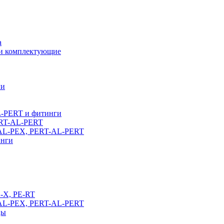
а
 и комплектующие
ги
L-PERT и фитинги
ERT-AL-PERT
-AL-PEX, PERT-AL-PERT
инги
E-X, PE-RT
-AL-PEX, PERT-AL-PERT
цы