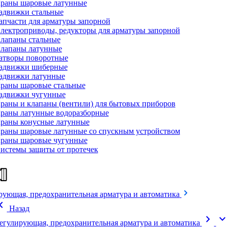
раны шаровые латунные
адвижки стальные
апчасти для арматуры запорной
лектроприводы, редукторы для арматуры запорной
лапаны стальные
лапаны латунные
атворы поворотные
адвижки шиберные
адвижки латунные
раны шаровые стальные
адвижки чугунные
раны и клапаны (вентили) для бытовых приборов
раны латунные водоразборные
раны конусные латунные
раны шаровые латунные со спускным устройством
раны шаровые чугунные
истемы защиты от протечек
рующая, предохранительная арматура и автоматика
on_left
Назад
chevron_right
expand_mor
егулирующая, предохранительная арматура и автоматика