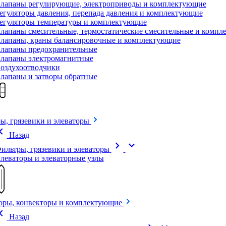
лапаны регулирующие, электроприводы и комплектующие
егуляторы давления, перепада давления и комплектующие
егуляторы температуры и комплектующие
лапаны смесительные, термостатические смесительные и комп
лапаны, краны балансировочные и комплектующие
лапаны предохранительные
лапаны электромагнитные
оздухоотводчики
лапаны и затворы обратные
ы, грязевики и элеваторы
on_left
Назад
chevron_right
expand_more
ильтры, грязевики и элеваторы
леваторы и элеваторные узлы
оры, конвекторы и комплектующие
on_left
Назад