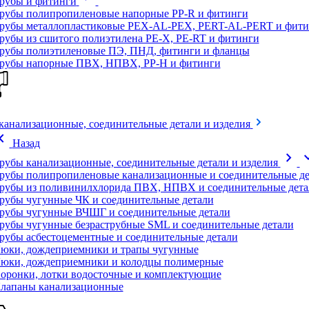
рубы и фитинги
рубы полипропиленовые напорные PP-R и фитинги
рубы металлопластиковые PEX-AL-PEX, PERT-AL-PERT и фити
рубы из сшитого полиэтилена PE-X, PE-RT и фитинги
рубы полиэтиленовые ПЭ, ПНД, фитинги и фланцы
рубы напорные ПВХ, НПВХ, PP-H и фитинги
канализационные, соединительные детали и изделия
on_left
Назад
chevron_right
expand
рубы канализационные, соединительные детали и изделия
рубы полипропиленовые канализационные и соединительные де
рубы из поливинилхлорида ПВХ, НПВХ и соединительные дета
рубы чугунные ЧК и соединительные детали
рубы чугунные ВЧШГ и соединительные детали
рубы чугунные безраструбные SML и соединительные детали
рубы асбестоцементные и соединительные детали
юки, дождеприемники и трапы чугунные
юки, дождеприемники и колодцы полимерные
оронки, лотки водосточные и комплектующие
лапаны канализационные