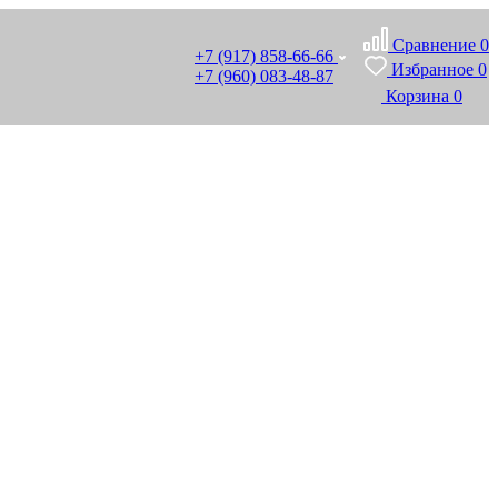
Сравнение
0
+7 (917) 858-66-66
Избранное
0
+7 (960) 083-48-87
Корзина
0