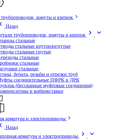
 трубопроводов, хомуты и крепеж
on_left
Назад
chevron_right
expand_more
етали трубопроводов, хомуты и крепеж
ланцы стальные
тводы стальные крутоизогнутые
тводы стальные гнутые
ереходы стальные
ройники стальные
аглушки стальные
гоны, бочата, резьбы и отрезки труб
уфты соединительные ПФРК и ДРК
рувлок (бессварные муфтовые соединения)
омпенсаторы и вибровставки
ая арматура и электроприводы
on_left
Назад
chevron_right
expand_more
апорная арматура и электроприводы