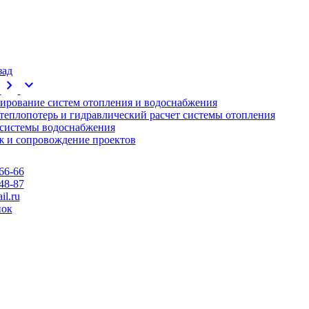
зад
chevron_right
expand_more
ирование систем отопления и водоснабжения
 теплопотерь и гидравлический расчет системы отопления
 системы водоснабжения
 и сопровождение проектов
66-66
48-87
l.ru
нок