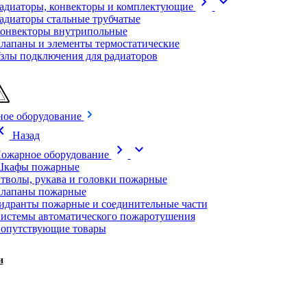
chevron_right
expand_more
адиаторы, конвекторы и комплектующие
адиаторы стальные трубчатые
онвекторы внутрипольные
лапаны и элементы термостатические
злы подключения для радиаторов
ое оборудование
on_left
Назад
chevron_right
expand_more
ожарное оборудование
кафы пожарные
тволы, рукава и головки пожарные
лапаны пожарные
идранты пожарные и соединительные части
истемы автоматического пожаротушения
опутствующие товары
и