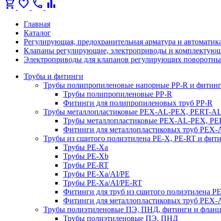
shopping_cart
favorite
call
bar_chart
Главная
Каталог
Регулирующая, предохранительная арматура и автоматик
Клапаны регулирующие, электроприводы и комплектую
Электроприводы для клапанов регулирующих поворотны
Трубы и фитинги
Трубы полипропиленовые напорные PP-R и фитин
Трубы полипропиленовые PP-R
Фитинги для полипропиленовых труб PP-R
Трубы металлопластиковые PEX-AL-PEX, PERT-A
Трубы металлопластиковые PEX-AL-PEX, P
Фитинги для металлопластиковых труб PEX
Трубы из сшитого полиэтилена PE-X, PE-RT и фит
Трубы PE-Xa
Трубы PE-Xb
Трубы PE-RT
Трубы PE-Xa/AI/PE
Трубы PE-Xa/AI/PE-RT
Фитинги для труб из сшитого полиэтилена P
Фитинги для металлопластиковых труб PEX
Трубы полиэтиленовые ПЭ, ПНД, фитинги и флан
Трубы полиэтиленовые ПЭ, ПНД