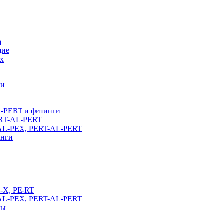
а
щие
х
ги
L-PERT и фитинги
ERT-AL-PERT
-AL-PEX, PERT-AL-PERT
инги
E-X, PE-RT
-AL-PEX, PERT-AL-PERT
цы