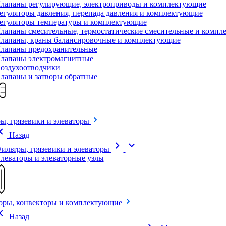
лапаны регулирующие, электроприводы и комплектующие
егуляторы давления, перепада давления и комплектующие
егуляторы температуры и комплектующие
лапаны смесительные, термостатические смесительные и комп
лапаны, краны балансировочные и комплектующие
лапаны предохранительные
лапаны электромагнитные
оздухоотводчики
лапаны и затворы обратные
ы, грязевики и элеваторы
on_left
Назад
chevron_right
expand_more
ильтры, грязевики и элеваторы
леваторы и элеваторные узлы
оры, конвекторы и комплектующие
on_left
Назад