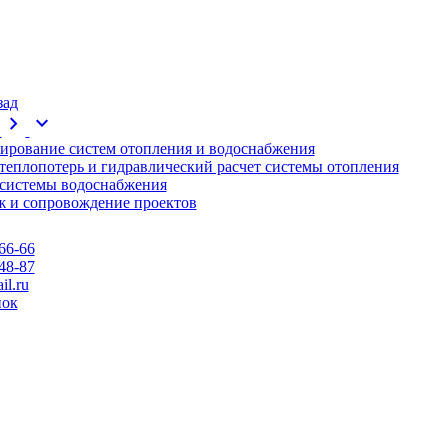
зад
chevron_right
expand_more
ирование систем отопления и водоснабжения
 теплопотерь и гидравлический расчет системы отопления
 системы водоснабжения
 и сопровождение проектов
66-66
48-87
l.ru
нок