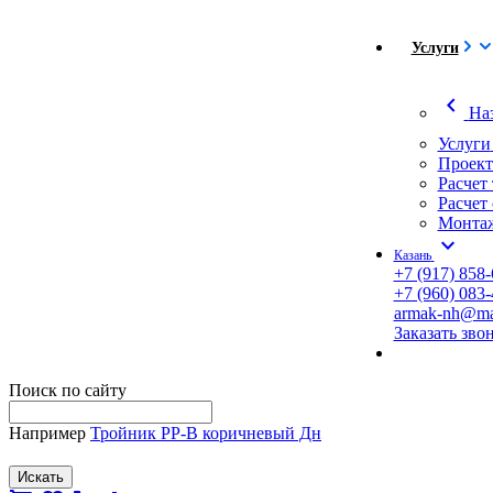
Услуги
chevron_left
На
Услуги
Проект
Расчет
Расчет
Монтаж
expand_more
Казань
+7 (917) 858-
+7 (960) 083-
armak-nh@mai
Заказать зво
Поиск по сайту
Например
Тройник PP-B коричневый Дн
Искать