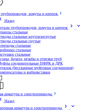
 трубопроводов, хомуты и крепеж
on_left
Назад
chevron_right
expand_more
етали трубопроводов, хомуты и крепеж
ланцы стальные
тводы стальные крутоизогнутые
тводы стальные гнутые
ереходы стальные
ройники стальные
аглушки стальные
гоны, бочата, резьбы и отрезки труб
уфты соединительные ПФРК и ДРК
рувлок (бессварные муфтовые соединения)
омпенсаторы и вибровставки
ая арматура и электроприводы
on_left
Назад
chevron_right
expand_more
апорная арматура и электроприводы