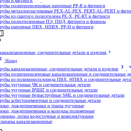
рубы и фитинги
рубы полипропиленовые напорные PP-R и фитинги
рубы металлопластиковые PEX-AL-PEX, PERT-AL-PERT и фити
рубы из сшитого полиэтилена PE-X, PE-RT и фитинги
рубы полиэтиленовые ПЭ, ПНД, фитинги и фланцы
рубы напорные ПВХ, НПВХ, PP-H и фитинги
канализационные, соединительные детали и изделия
on_left
Назад
chevron_right
expand
рубы канализационные, соединительные детали и изделия
рубы полипропиленовые канализационные и соединительные де
рубы из поливинилхлорида ПВХ, НПВХ и соединительные дета
рубы чугунные ЧК и соединительные детали
рубы чугунные ВЧШГ и соединительные детали
рубы чугунные безраструбные SML и соединительные детали
рубы асбестоцементные и соединительные детали
юки, дождеприемники и трапы чугунные
юки, дождеприемники и колодцы полимерные
оронки, лотки водосточные и комплектующие
лапаны канализационные