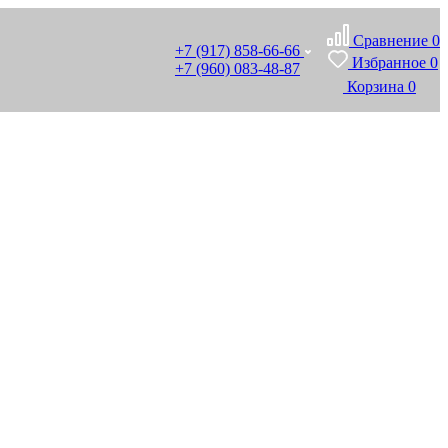
Сравнение
0
+7 (917) 858-66-66
Избранное
0
+7 (960) 083-48-87
Корзина
0