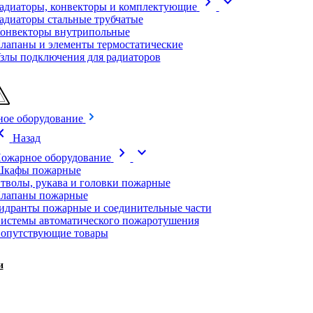
chevron_right
expand_more
адиаторы, конвекторы и комплектующие
адиаторы стальные трубчатые
онвекторы внутрипольные
лапаны и элементы термостатические
злы подключения для радиаторов
ое оборудование
on_left
Назад
chevron_right
expand_more
ожарное оборудование
кафы пожарные
тволы, рукава и головки пожарные
лапаны пожарные
идранты пожарные и соединительные части
истемы автоматического пожаротушения
опутствующие товары
и