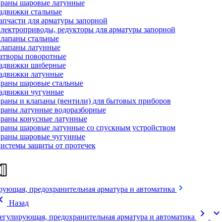
раны шаровые латунные
адвижки стальные
апчасти для арматуры запорной
лектроприводы, редукторы для арматуры запорной
лапаны стальные
лапаны латунные
атворы поворотные
адвижки шиберные
адвижки латунные
раны шаровые стальные
адвижки чугунные
раны и клапаны (вентили) для бытовых приборов
раны латунные водоразборные
раны конусные латунные
раны шаровые латунные со спускным устройством
раны шаровые чугунные
истемы защиты от протечек
рующая, предохранительная арматура и автоматика
on_left
Назад
chevron_right
expand_mor
егулирующая, предохранительная арматура и автоматика