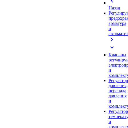
chevron_left
Назад
Регулиру
предохра
арматура
и
автомати
chevron_right
expand_more
Клапаны
регулиру
электроп
и
комплек
Регулято
давления,
перепада
давления
и
комплек
Регулято
температ
и
комплек