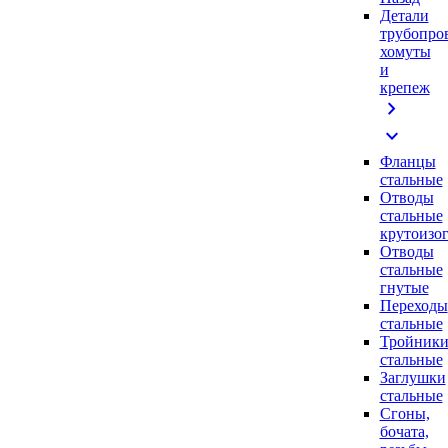
Детали
трубопро
хомуты
и
крепеж
chevron_right
expand_more
Фланцы
стальные
Отводы
стальные
крутоизо
Отводы
стальные
гнутые
Переходы
стальные
Тройник
стальные
Заглушки
стальные
Сгоны,
бочата,