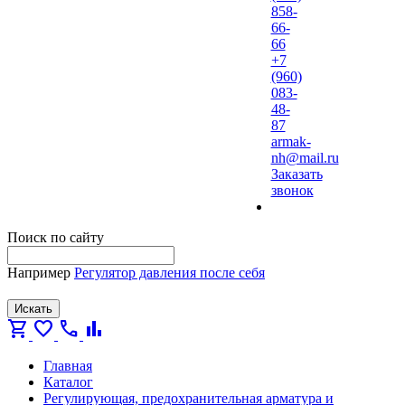
858-
66-
66
+7
(960)
083-
48-
87
armak-
nh@mail.ru
Заказать
звонок
Поиск по сайту
Например
Регулятор давления после себя
Искать
shopping_cart
favorite
call
bar_chart
Главная
Каталог
Регулирующая, предохранительная арматура и