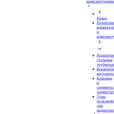
комплектующи
chevron_left
Назад
Радиатор
конвекто
и
комплек
chevron_right
expand_more
Радиатор
стальные
трубчаты
Конвекто
внутрипо
Клапаны
и
элементы
термоста
Узлы
подключе
для
радиатор