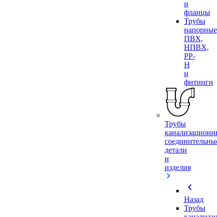
и
фланцы
Трубы
напорные
ПВХ,
НПВХ,
PP-
H
и
фитинги
Трубы
канализационн
соединительны
детали
и
изделия
chevron_left
Назад
Трубы
канализа