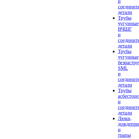
и
соединит
детали
Трубы
чугунные
ВЧШГ
и
соединит
детали
Трубы
чугунные
безрастр
SML
и
соединит
детали
Трубы
асбестоц
и
соединит
детали
Люки,
дождепр
и
трапы