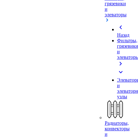
грязевики
и
элеваторы
chevron_left
Назад
Фильтры,
грязевик
и
элеватор
chevron_right
expand_more
Элеватор
и
элеватор
узлы
Радиаторы,
конвекторы
и