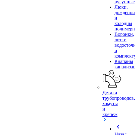
чугунные
Люки,
дождепр
и
колодцы
полимер
Воронки,
лотки
водосточ
и
комплек
Клапаны
канализа
Детали
трубопроводов,
хомуты
и
крепеж
chevron_left
Назад