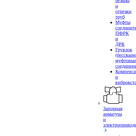
резьбы
и
отрезки
труб
Муфты
соединит
ПФРК
и
ДРК
Грувлок
(бессвар
муфтовы
соединен
Компенса
и
вибровст
Запорная
арматура
и
электропривод