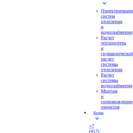
expand_more
Проектировани
систем
отопления
и
водоснабжения
Расчет
теплопотерь
и
гидравлически
расчет
системы
отопления
Расчет
системы
водоснабжения
Монтаж
и
сопровождение
проектов
Казань
expand_more
+7
(917)