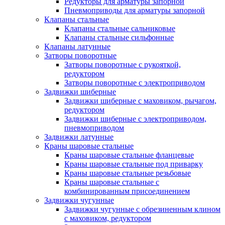
Редукторы для арматуры запорной
Пневмоприводы для арматуры запорной
Клапаны стальные
Клапаны стальные сальниковые
Клапаны стальные сильфонные
Клапаны латунные
Затворы поворотные
Затворы поворотные с рукояткой,
редуктором
Затворы поворотные с электроприводом
Задвижки шиберные
Задвижки шиберные с маховиком, рычагом,
редуктором
Задвижки шиберные с электроприводом,
пневмоприводом
Задвижки латунные
Краны шаровые стальные
Краны шаровые стальные фланцевые
Краны шаровые стальные под приварку
Краны шаровые стальные резьбовые
Краны шаровые стальные с
комбинированным присоединением
Задвижки чугунные
Задвижки чугунные с обрезиненным клином
с маховиком, редуктором