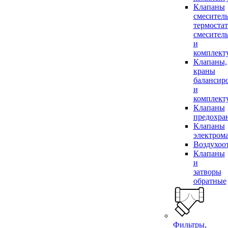
Клапаны
смесител
термоста
смесител
и
комплек
Клапаны,
краны
балансир
и
комплек
Клапаны
предохра
Клапаны
электром
Воздухоо
Клапаны
и
затворы
обратные
Фильтры,