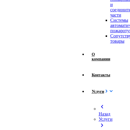
и
соединит
части
Системы
автомати
пожароту
Сопутст
товары
О
компании
Контакты
Услуги
chevron_left
Назад
Услуги
chevron_right