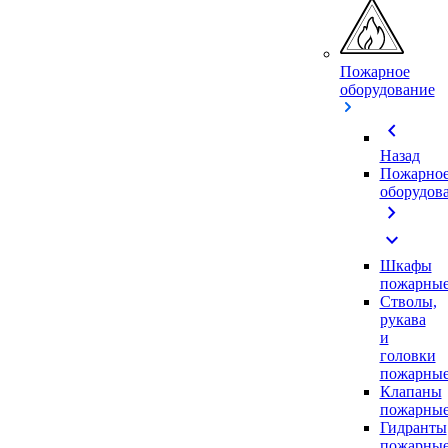
Пожарное
оборудование
chevron_left
Назад
Пожарно
оборудов
chevron_right
expand_more
Шкафы
пожарны
Стволы,
рукава
и
головки
пожарны
Клапаны
пожарны
Гидранты
пожарны