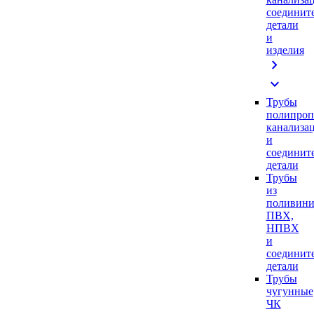
соединит
детали
и
изделия
chevron_right
expand_more
Трубы
полипроп
канализа
и
соединит
детали
Трубы
из
поливини
ПВХ,
НПВХ
и
соединит
детали
Трубы
чугунные
ЧК