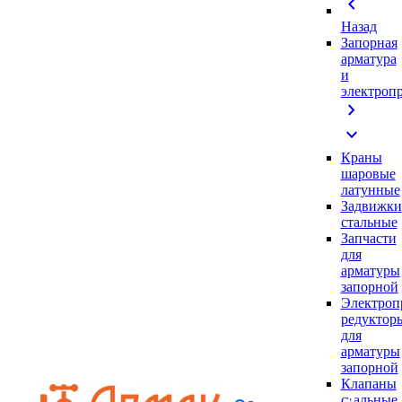
chevron_left
Назад
Запорная
арматура
и
электроп
chevron_right
expand_more
Краны
шаровые
латунные
Задвижки
стальные
Запчасти
для
арматуры
запорной
Электроп
редуктор
для
арматуры
запорной
Клапаны
стальные