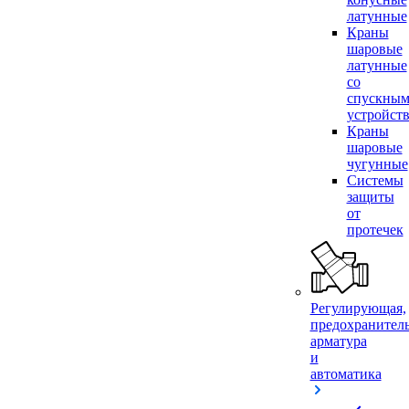
латунные
Краны
шаровые
латунные
со
спускны
устройст
Краны
шаровые
чугунные
Системы
защиты
от
протечек
Регулирующая,
предохранител
арматура
и
автоматика