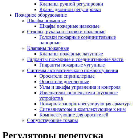
Клапаны ручной регулировки
Краны двойной регулировки
Пожарное оборудование
Шкафы пожарные
Шкафы пожарные навесные
Стволы, рукава и головки пожарные
Головки пожарные соединительные
напорные
Клапаны пожарные
Клапаны пожарные латунные
Гидранты пожарные и соединительные части
Гидранты пожарные чугунные
Системы автоматического пожаротушения
Оросители спринклерные
Оросители дренчерные
Узлы и шкафы управления и контроля
Извещатели, оповещатели, пусковые
устройства
Пожарная запорно-регулирующая арматура
Сигнализаторы и комплектующие к ним
Комплектующие для оросителей
Сопутствующие товары
Регуляторы перепуска