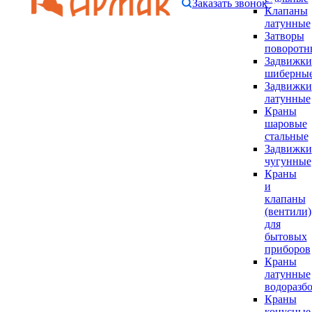
Заказать звонок
Клапаны
латунные
Затворы
поворотн
Задвижки
шиберны
Задвижки
латунные
Краны
шаровые
стальные
Задвижки
чугунные
Краны
и
клапаны
(вентили)
для
бытовых
приборов
Краны
латунные
водоразб
Краны
конусные