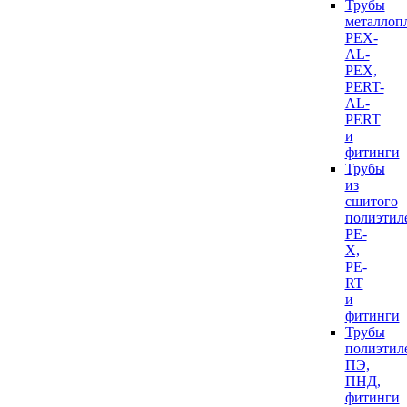
Трубы
металлоп
PEX-
AL-
PEX,
PERT-
AL-
PERT
и
фитинги
Трубы
из
сшитого
полиэтил
PE-
X,
PE-
RT
и
фитинги
Трубы
полиэтил
ПЭ,
ПНД,
фитинги