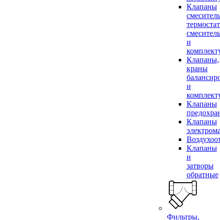
Клапаны
смесител
термоста
смесител
и
комплек
Клапаны,
краны
балансир
и
комплек
Клапаны
предохра
Клапаны
электром
Воздухоо
Клапаны
и
затворы
обратные
Фильтры,