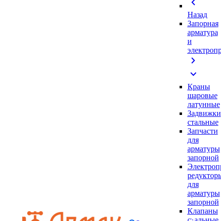
chevron_left
Назад
Запорная
арматура
и
электроп
chevron_right
expand_more
Краны
шаровые
латунные
Задвижки
стальные
Запчасти
для
арматуры
запорной
Электроп
редуктор
для
арматуры
запорной
Клапаны
стальные