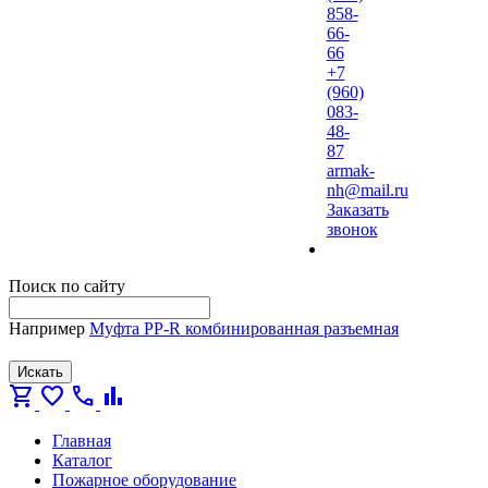
858-
66-
66
+7
(960)
083-
48-
87
armak-
nh@mail.ru
Заказать
звонок
Поиск по сайту
Например
Муфта PP-R комбинированная разъемная
Искать
shopping_cart
favorite
call
bar_chart
Главная
Каталог
Пожарное оборудование