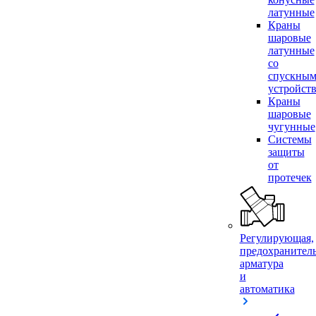
латунные
Краны
шаровые
латунные
со
спускны
устройст
Краны
шаровые
чугунные
Системы
защиты
от
протечек
Регулирующая,
предохранител
арматура
и
автоматика