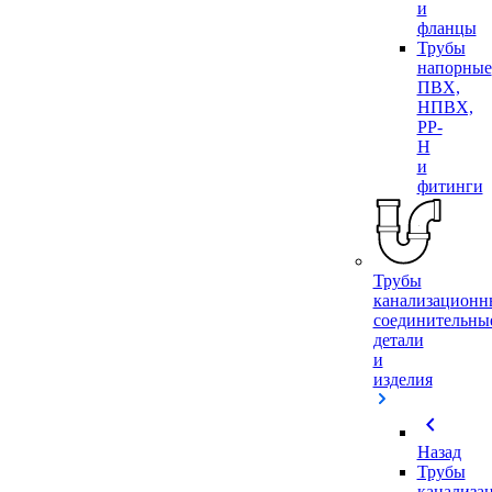
и
фланцы
Трубы
напорные
ПВХ,
НПВХ,
PP-
H
и
фитинги
Трубы
канализационн
соединительны
детали
и
изделия
chevron_left
Назад
Трубы
канализа