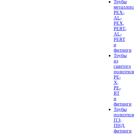
Трубы
металлоп
PEX-
AL-
PEX,
PERT-
AL-
PERT
и
фитинги
Трубы
из
сшитого
полиэтил
PE-
X,
PE-
RT
и
фитинги
Трубы
полиэтил
ПЭ,
ПНД,
фитинги