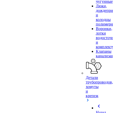
чугунные
Люки,
дождепр
и
колодцы
полимер
Воронки,
лотки
водосточ
и
комплек
Клапаны
канализа
Детали
трубопроводов,
хомуты
и
крепеж
chevron_left
Назад