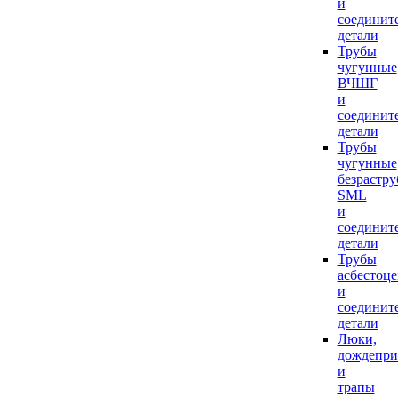
и
соединит
детали
Трубы
чугунные
ВЧШГ
и
соединит
детали
Трубы
чугунные
безрастр
SML
и
соединит
детали
Трубы
асбестоц
и
соединит
детали
Люки,
дождепр
и
трапы