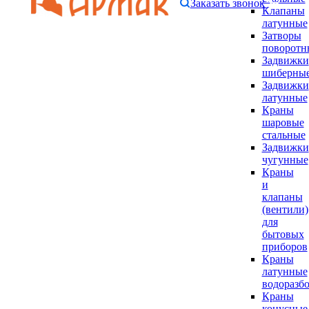
Заказать звонок
Клапаны
латунные
Затворы
поворотн
Задвижки
шиберны
Задвижки
латунные
Краны
шаровые
стальные
Задвижки
чугунные
Краны
и
клапаны
(вентили)
для
бытовых
приборов
Краны
латунные
водоразб
Краны
конусные