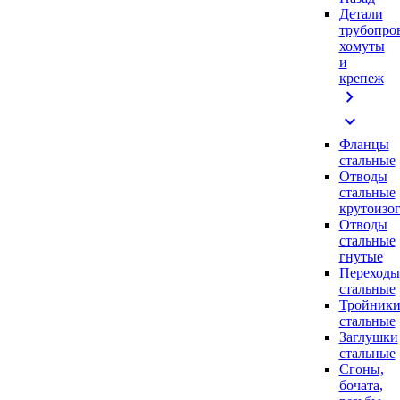
Детали
трубопро
хомуты
и
крепеж
chevron_right
expand_more
Фланцы
стальные
Отводы
стальные
крутоизо
Отводы
стальные
гнутые
Переходы
стальные
Тройник
стальные
Заглушки
стальные
Сгоны,
бочата,