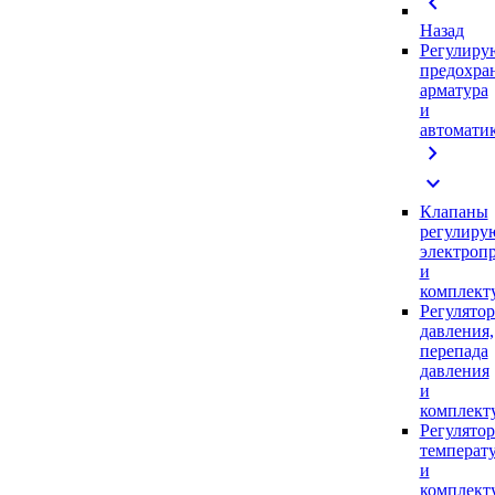
chevron_left
Назад
Регулиру
предохра
арматура
и
автомати
chevron_right
expand_more
Клапаны
регулиру
электроп
и
комплек
Регулято
давления,
перепада
давления
и
комплек
Регулято
температ
и
комплек