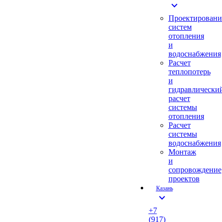
expand_more
Проектировани
систем
отопления
и
водоснабжения
Расчет
теплопотерь
и
гидравлически
расчет
системы
отопления
Расчет
системы
водоснабжения
Монтаж
и
сопровождение
проектов
Казань
expand_more
+7
(917)