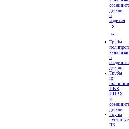
соединит
детали
и
изделия
chevron_right
expand_more
Трубы
полипроп
канализа
и
соединит
детали
Трубы
из
поливини
ПВХ,
НПВХ
и
соединит
детали
Трубы
чугунные
ЧК