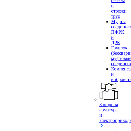
резьбы
и
отрезки
труб
Муфты
соединит
ПФРК
и
ДРК
Грувлок
(бессвар
муфтовы
соединен
Компенса
и
вибровст
Запорная
арматура
и
электропривод