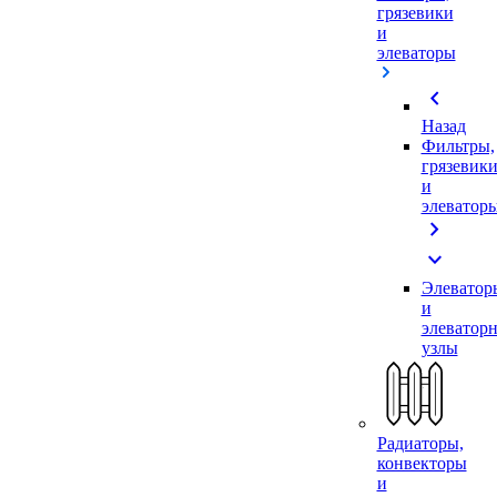
грязевики
и
элеваторы
chevron_left
Назад
Фильтры,
грязевик
и
элеватор
chevron_right
expand_more
Элеватор
и
элеватор
узлы
Радиаторы,
конвекторы
и