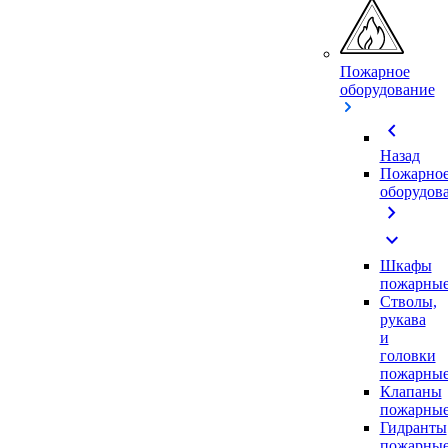
Пожарное
оборудование
chevron_left
Назад
Пожарно
оборудов
chevron_right
expand_more
Шкафы
пожарны
Стволы,
рукава
и
головки
пожарны
Клапаны
пожарны
Гидранты
пожарны