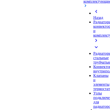
комплектующи
chevron_left
Назад
Радиатор
конвекто
и
комплек
chevron_right
expand_more
Радиатор
стальные
трубчаты
Конвекто
внутрипо
Клапаны
и
элементы
термоста
Узлы
подключе
для
радиатор