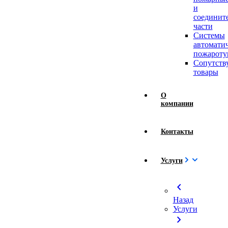
и
соединит
части
Системы
автомати
пожароту
Сопутст
товары
О
компании
Контакты
Услуги
chevron_left
Назад
Услуги
chevron_right