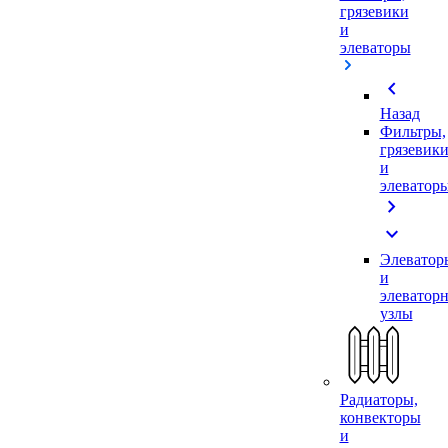
грязевики
и
элеваторы
chevron_left
Назад
Фильтры,
грязевик
и
элеватор
chevron_right
expand_more
Элеватор
и
элеватор
узлы
Радиаторы,
конвекторы
и