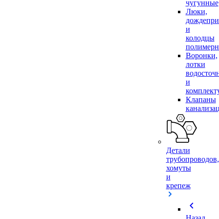
чугунные
Люки,
дождепр
и
колодцы
полимер
Воронки,
лотки
водосточ
и
комплек
Клапаны
канализа
Детали
трубопроводов,
хомуты
и
крепеж
chevron_left
Назад