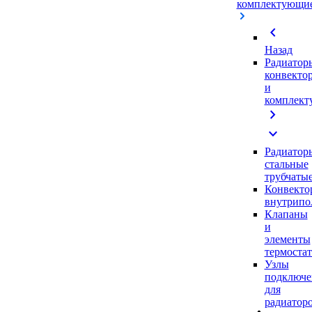
комплектующи
chevron_left
Назад
Радиатор
конвекто
и
комплек
chevron_right
expand_more
Радиатор
стальные
трубчаты
Конвекто
внутрипо
Клапаны
и
элементы
термоста
Узлы
подключе
для
радиатор