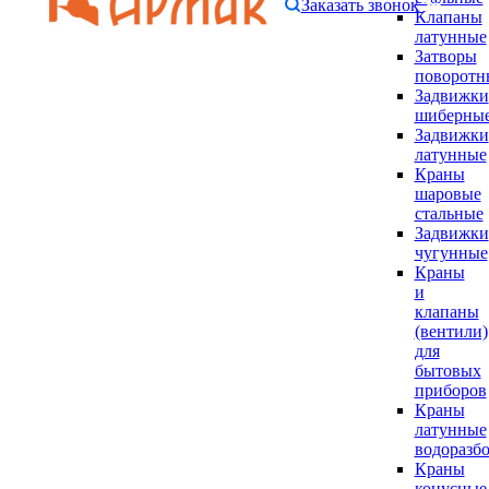
Заказать звонок
Клапаны
латунные
Затворы
поворотн
Задвижки
шиберны
Задвижки
латунные
Краны
шаровые
стальные
Задвижки
чугунные
Краны
и
клапаны
(вентили)
для
бытовых
приборов
Краны
латунные
водоразб
Краны
конусные