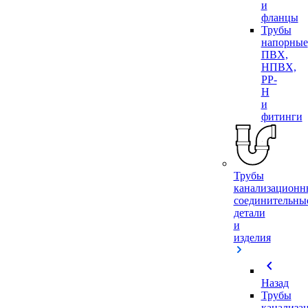
и
фланцы
Трубы
напорные
ПВХ,
НПВХ,
PP-
H
и
фитинги
Трубы
канализационн
соединительны
детали
и
изделия
chevron_left
Назад
Трубы
канализа