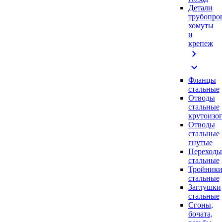
Детали
трубопро
хомуты
и
крепеж
chevron_right
expand_more
Фланцы
стальные
Отводы
стальные
крутоизо
Отводы
стальные
гнутые
Переходы
стальные
Тройник
стальные
Заглушки
стальные
Сгоны,
бочата,