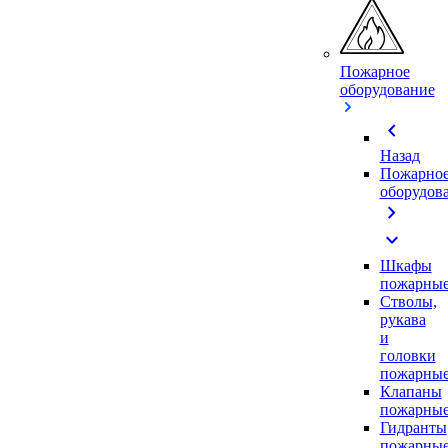
Пожарное
оборудование
chevron_left
Назад
Пожарно
оборудов
chevron_right
expand_more
Шкафы
пожарны
Стволы,
рукава
и
головки
пожарны
Клапаны
пожарны
Гидранты
пожарны