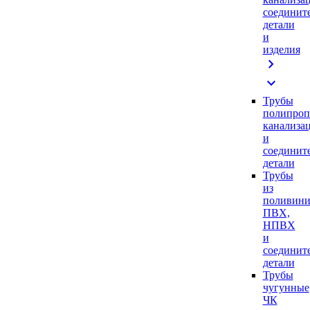
соединит
детали
и
изделия
chevron_right
expand_more
Трубы
полипроп
канализа
и
соединит
детали
Трубы
из
поливини
ПВХ,
НПВХ
и
соединит
детали
Трубы
чугунные
ЧК