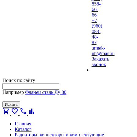
858-
66-
66
+7
(960)
083-
48-
87
armak-
nh@mail.ru
Заказать
звонок
Поиск по сайту
Например
Фланец сталь Ду 80
Искать
shopping_cart
favorite
call
bar_chart
Главная
Каталог
Радиаторы, конвекторы и комплектующие