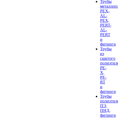
Трубы
металлоп
PEX-
AL-
PEX,
PERT-
AL-
PERT
и
фитинги
Трубы
из
сшитого
полиэтил
PE-
X,
PE-
RT
и
фитинги
Трубы
полиэтил
ПЭ,
ПНД,
фитинги