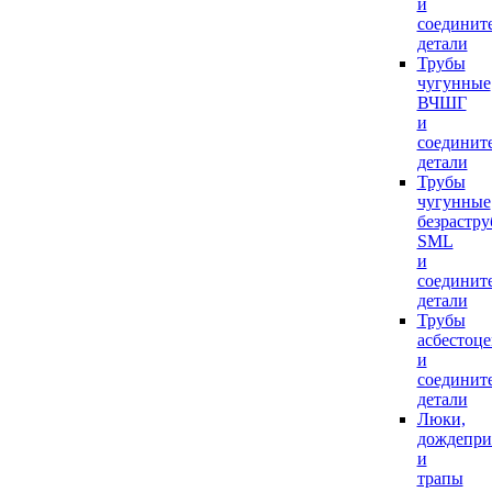
и
соединит
детали
Трубы
чугунные
ВЧШГ
и
соединит
детали
Трубы
чугунные
безрастр
SML
и
соединит
детали
Трубы
асбестоц
и
соединит
детали
Люки,
дождепр
и
трапы