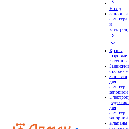
chevron_left
Назад
Запорная
арматура
и
электроп
chevron_right
expand_more
Краны
шаровые
латунные
Задвижки
стальные
Запчасти
для
арматуры
запорной
Электроп
редуктор
для
арматуры
запорной
Клапаны
стальные