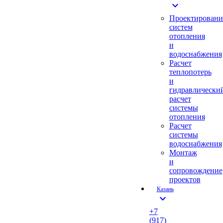
expand_more
Проектировани
систем
отопления
и
водоснабжения
Расчет
теплопотерь
и
гидравлически
расчет
системы
отопления
Расчет
системы
водоснабжения
Монтаж
и
сопровождение
проектов
Казань
expand_more
+7
(917)