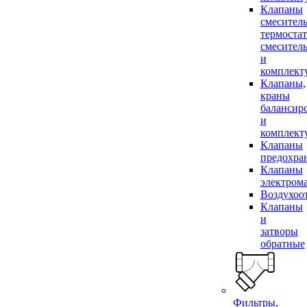
Клапаны
смесител
термоста
смесител
и
комплек
Клапаны,
краны
балансир
и
комплек
Клапаны
предохра
Клапаны
электром
Воздухоо
Клапаны
и
затворы
обратные
Фильтры,