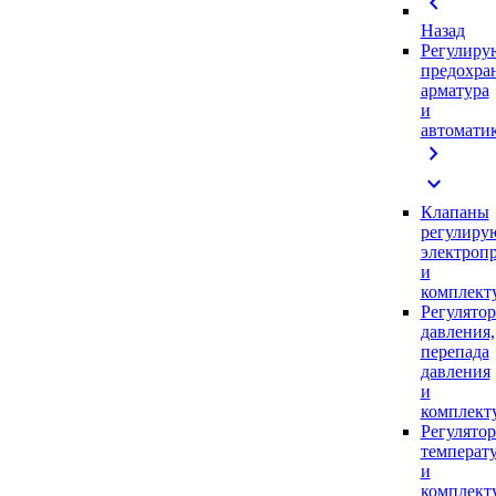
chevron_left
Назад
Регулиру
предохра
арматура
и
автомати
chevron_right
expand_more
Клапаны
регулиру
электроп
и
комплек
Регулято
давления,
перепада
давления
и
комплек
Регулято
температ
и
комплек