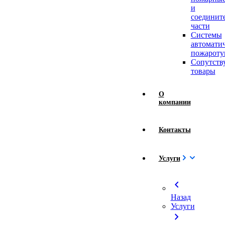
и
соединит
части
Системы
автомати
пожароту
Сопутст
товары
О
компании
Контакты
Услуги
chevron_left
Назад
Услуги
chevron_right