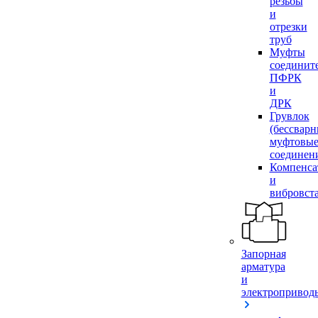
резьбы
и
отрезки
труб
Муфты
соединит
ПФРК
и
ДРК
Грувлок
(бессвар
муфтовы
соединен
Компенса
и
вибровст
Запорная
арматура
и
электропривод