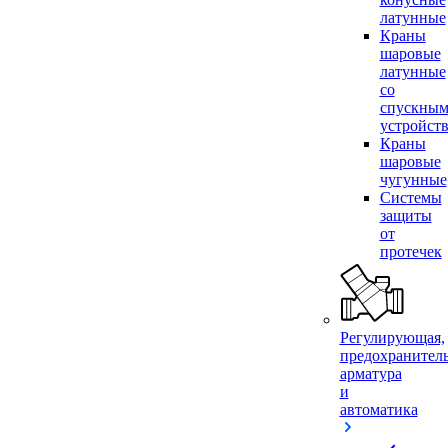
латунные
Краны
шаровые
латунные
со
спускны
устройст
Краны
шаровые
чугунные
Системы
защиты
от
протечек
Регулирующая,
предохранител
арматура
и
автоматика