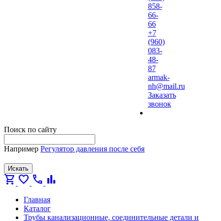
858-
66-
66
+7
(960)
083-
48-
87
armak-
nh@mail.ru
Заказать
звонок
Поиск по сайту
Например
Регулятор давления после себя
Искать
shopping_cart
favorite
call
bar_chart
Главная
Каталог
Трубы канализационные, соединительные детали и