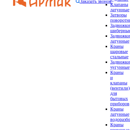
Заказать звонок
Клапаны
латунные
Затворы
поворотн
Задвижки
шиберны
Задвижки
латунные
Краны
шаровые
стальные
Задвижки
чугунные
Краны
и
клапаны
(вентили)
для
бытовых
приборов
Краны
латунные
водоразб
Краны
конусные