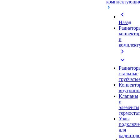
комплектующи
chevron_left
Назад
Радиатор
конвекто
и
комплек
chevron_right
expand_more
Радиатор
стальные
трубчаты
Конвекто
внутрипо
Клапаны
и
элементы
термоста
Узлы
подключе
для
радиатор