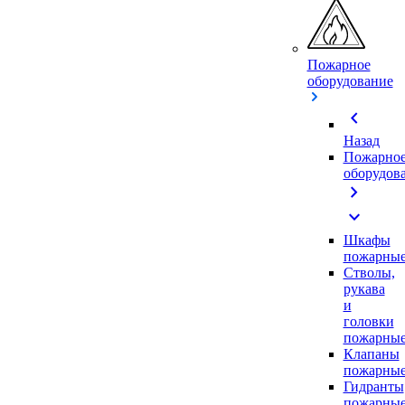
Пожарное
оборудование
chevron_left
Назад
Пожарно
оборудов
chevron_right
expand_more
Шкафы
пожарны
Стволы,
рукава
и
головки
пожарны
Клапаны
пожарны
Гидранты
пожарны