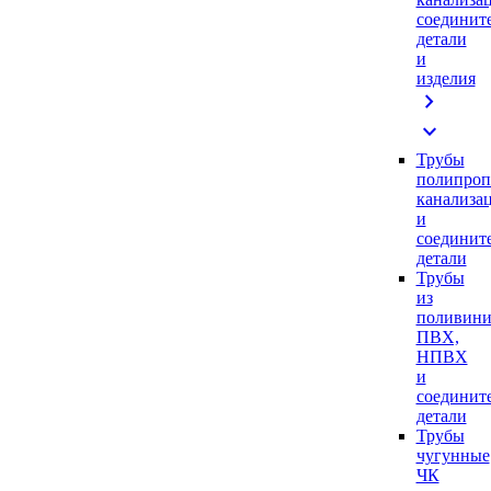
соединит
детали
и
изделия
chevron_right
expand_more
Трубы
полипроп
канализа
и
соединит
детали
Трубы
из
поливини
ПВХ,
НПВХ
и
соединит
детали
Трубы
чугунные
ЧК