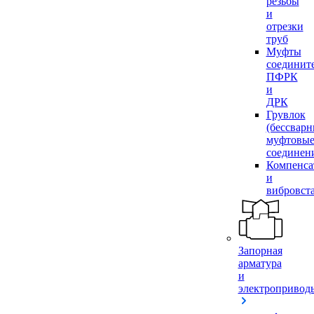
резьбы
и
отрезки
труб
Муфты
соединит
ПФРК
и
ДРК
Грувлок
(бессвар
муфтовы
соединен
Компенса
и
вибровст
Запорная
арматура
и
электропривод