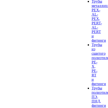
Трубы
металлоп
PEX-
AL-
PEX,
PERT-
AL-
PERT
и
фитинги
Трубы
из
сшитого
полиэтил
PE-
X,
PE-
RT
и
фитинги
Трубы
полиэтил
ПЭ,
ПНД,
фитинги