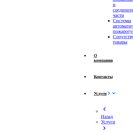
и
соединит
части
Системы
автомати
пожароту
Сопутст
товары
О
компании
Контакты
Услуги
chevron_left
Назад
Услуги
chevron_right