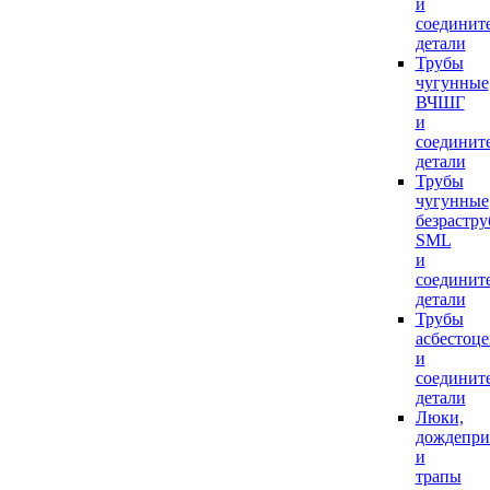
и
соединит
детали
Трубы
чугунные
ВЧШГ
и
соединит
детали
Трубы
чугунные
безрастр
SML
и
соединит
детали
Трубы
асбестоц
и
соединит
детали
Люки,
дождепр
и
трапы