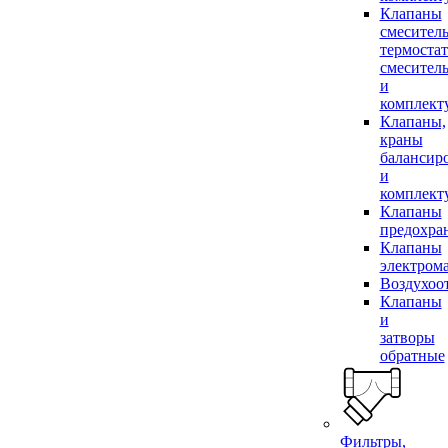
Клапаны
смесител
термоста
смесител
и
комплек
Клапаны,
краны
балансир
и
комплек
Клапаны
предохра
Клапаны
электром
Воздухоо
Клапаны
и
затворы
обратные
Фильтры,