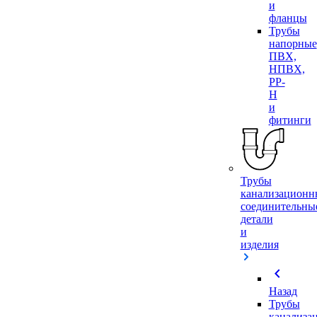
и
фланцы
Трубы
напорные
ПВХ,
НПВХ,
PP-
H
и
фитинги
Трубы
канализационн
соединительны
детали
и
изделия
chevron_left
Назад
Трубы
канализа