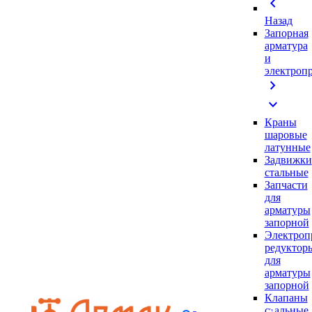
chevron_left
Назад
Запорная
арматура
и
электроп
chevron_right
expand_more
Краны
шаровые
латунные
Задвижки
стальные
Запчасти
для
арматуры
запорной
Электроп
редуктор
для
арматуры
запорной
Клапаны
стальные