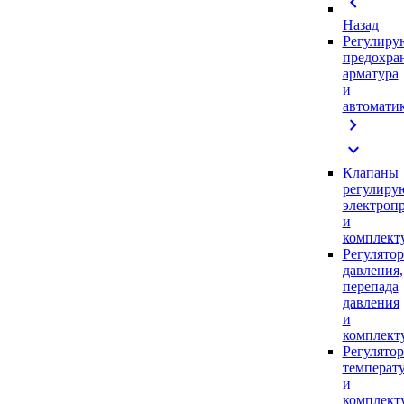
chevron_left
Назад
Регулиру
предохра
арматура
и
автомати
chevron_right
expand_more
Клапаны
регулиру
электроп
и
комплек
Регулято
давления,
перепада
давления
и
комплек
Регулято
температ
и
комплек