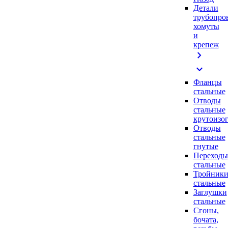
Детали
трубопро
хомуты
и
крепеж
chevron_right
expand_more
Фланцы
стальные
Отводы
стальные
крутоизо
Отводы
стальные
гнутые
Переходы
стальные
Тройник
стальные
Заглушки
стальные
Сгоны,
бочата,