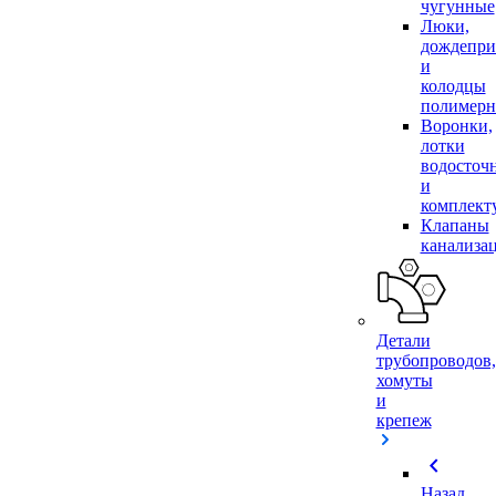
чугунные
Люки,
дождепр
и
колодцы
полимер
Воронки,
лотки
водосточ
и
комплек
Клапаны
канализа
Детали
трубопроводов,
хомуты
и
крепеж
chevron_left
Назад