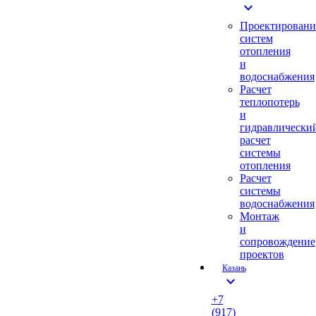
expand_more
Проектировани
систем
отопления
и
водоснабжения
Расчет
теплопотерь
и
гидравлически
расчет
системы
отопления
Расчет
системы
водоснабжения
Монтаж
и
сопровождение
проектов
Казань
expand_more
+7
(917)