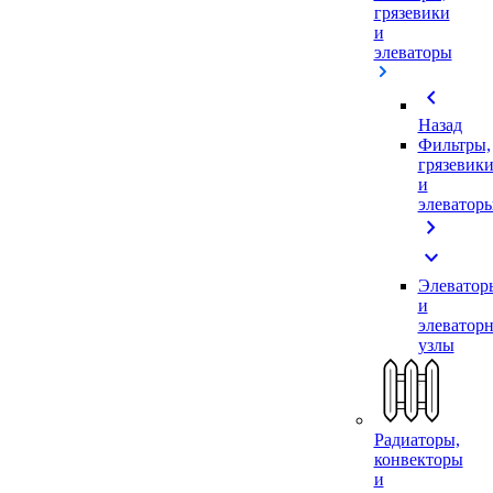
грязевики
и
элеваторы
chevron_left
Назад
Фильтры,
грязевик
и
элеватор
chevron_right
expand_more
Элеватор
и
элеватор
узлы
Радиаторы,
конвекторы
и