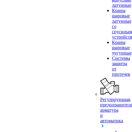
латунные
Краны
шаровые
латунные
со
спускны
устройст
Краны
шаровые
чугунные
Системы
защиты
от
протечек
Регулирующая,
предохранител
арматура
и
автоматика