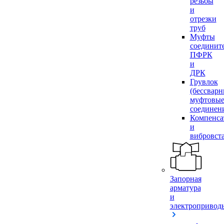
резьбы
и
отрезки
труб
Муфты
соединит
ПФРК
и
ДРК
Грувлок
(бессвар
муфтовы
соединен
Компенса
и
вибровст
Запорная
арматура
и
электропривод