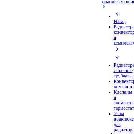
комплектующи
chevron_left
Назад
Радиатор
конвекто
и
комплек
chevron_right
expand_more
Радиатор
стальные
трубчаты
Конвекто
внутрипо
Клапаны
и
элементы
термоста
Узлы
подключе
для
радиатор