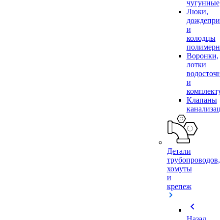
чугунные
Люки,
дождепр
и
колодцы
полимер
Воронки,
лотки
водосточ
и
комплек
Клапаны
канализа
Детали
трубопроводов,
хомуты
и
крепеж
chevron_left
Назад