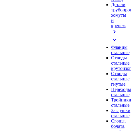
Детали
трубопро
хомуты
и
крепеж
chevron_right
expand_more
Фланцы
стальные
Отводы
стальные
крутоизо
Отводы
стальные
гнутые
Переходы
стальные
Тройник
стальные
Заглушки
стальные
Сгоны,
бочата,