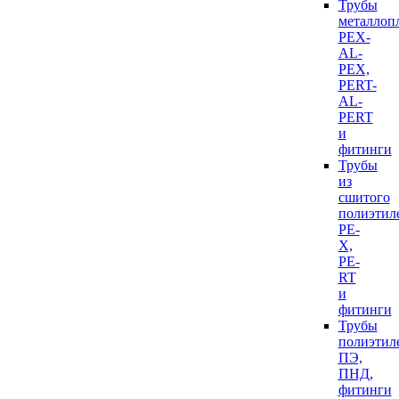
Трубы
металлоп
PEX-
AL-
PEX,
PERT-
AL-
PERT
и
фитинги
Трубы
из
сшитого
полиэтил
PE-
X,
PE-
RT
и
фитинги
Трубы
полиэтил
ПЭ,
ПНД,
фитинги