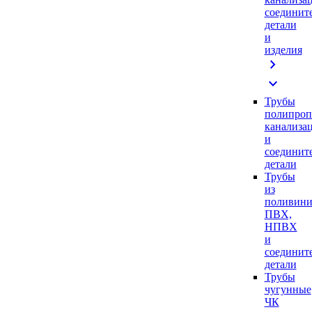
соединит
детали
и
изделия
chevron_right
expand_more
Трубы
полипроп
канализа
и
соединит
детали
Трубы
из
поливини
ПВХ,
НПВХ
и
соединит
детали
Трубы
чугунные
ЧК