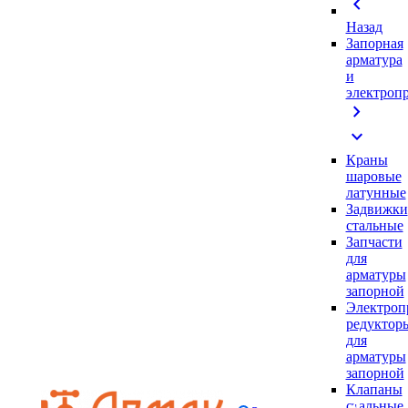
chevron_left
Назад
Запорная
арматура
и
электроп
chevron_right
expand_more
Краны
шаровые
латунные
Задвижки
стальные
Запчасти
для
арматуры
запорной
Электроп
редуктор
для
арматуры
запорной
Клапаны
стальные