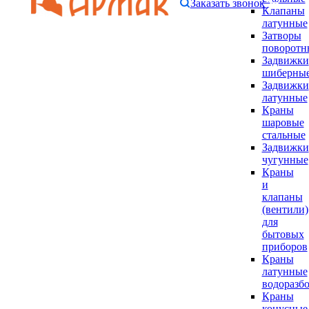
Заказать звонок
Клапаны
латунные
Затворы
поворотн
Задвижки
шиберны
Задвижки
латунные
Краны
шаровые
стальные
Задвижки
чугунные
Краны
и
клапаны
(вентили)
для
бытовых
приборов
Краны
латунные
водоразб
Краны
конусные