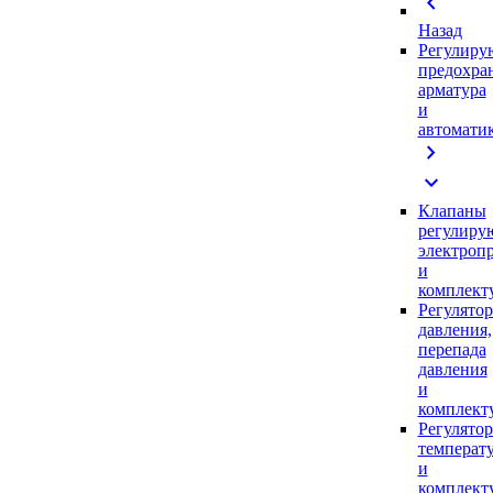
chevron_left
Назад
Регулиру
предохра
арматура
и
автомати
chevron_right
expand_more
Клапаны
регулиру
электроп
и
комплек
Регулято
давления,
перепада
давления
и
комплек
Регулято
температ
и
комплек