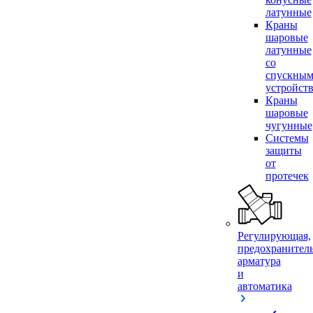
латунные
Краны
шаровые
латунные
со
спускны
устройст
Краны
шаровые
чугунные
Системы
защиты
от
протечек
Регулирующая,
предохранител
арматура
и
автоматика