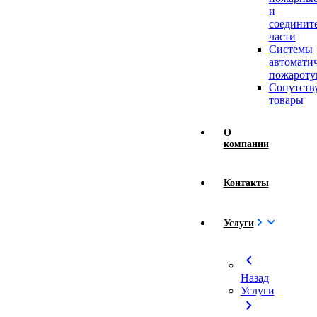
и
соединит
части
Системы
автомати
пожароту
Сопутст
товары
О
компании
Контакты
Услуги
chevron_left
Назад
Услуги
chevron_right