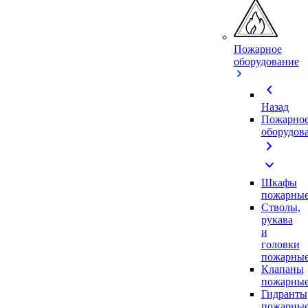
Пожарное
оборудование
chevron_left
Назад
Пожарно
оборудов
chevron_right
expand_more
Шкафы
пожарны
Стволы,
рукава
и
головки
пожарны
Клапаны
пожарны
Гидранты
пожарны