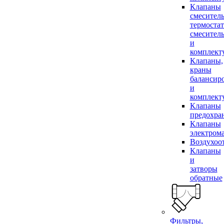
Клапаны
смесител
термоста
смесител
и
комплек
Клапаны,
краны
балансир
и
комплек
Клапаны
предохра
Клапаны
электром
Воздухоо
Клапаны
и
затворы
обратные
Фильтры,