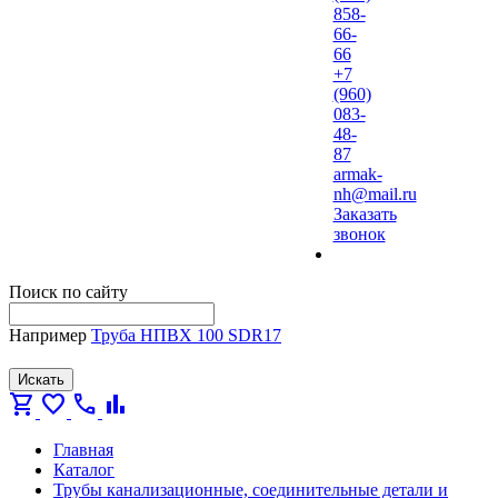
858-
66-
66
+7
(960)
083-
48-
87
armak-
nh@mail.ru
Заказать
звонок
Поиск по сайту
Например
Труба НПВХ 100 SDR17
Искать
shopping_cart
favorite
call
bar_chart
Главная
Каталог
Трубы канализационные, соединительные детали и