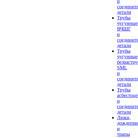
и
соединит
детали
Трубы
чугунные
ВЧШГ
и
соединит
детали
Трубы
чугунные
безрастр
SML
и
соединит
детали
Трубы
асбестоц
и
соединит
детали
Люки,
дождепр
и
трапы