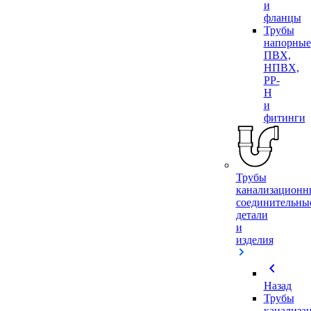
и
фланцы
Трубы
напорные
ПВХ,
НПВХ,
PP-
H
и
фитинги
Трубы
канализационн
соединительны
детали
и
изделия
chevron_left
Назад
Трубы
канализа