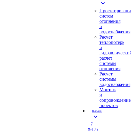
expand_more
Проектировани
систем
отопления
и
водоснабжения
Расчет
теплопотерь
и
гидравлически
расчет
системы
отопления
Расчет
системы
водоснабжения
Монтаж
и
сопровождение
проектов
Казань
expand_more
+7
(917)