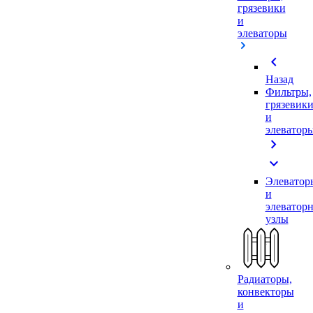
грязевики
и
элеваторы
chevron_left
Назад
Фильтры,
грязевик
и
элеватор
chevron_right
expand_more
Элеватор
и
элеватор
узлы
Радиаторы,
конвекторы
и