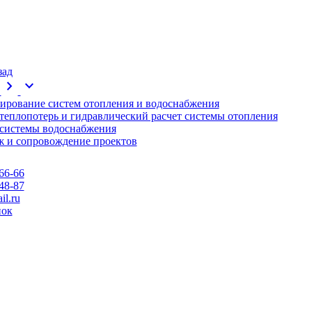
зад
chevron_right
expand_more
ирование систем отопления и водоснабжения
 теплопотерь и гидравлический расчет системы отопления
 системы водоснабжения
 и сопровождение проектов
66-66
48-87
l.ru
нок