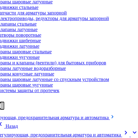
раны шаровые латунные
адвижки стальные
апчасти для арматуры запорной
лектроприводы, редукторы для арматуры запорной
лапаны стальные
лапаны латунные
атворы поворотные
адвижки шиберные
адвижки латунные
раны шаровые стальные
адвижки чугунные
раны и клапаны (вентили) для бытовых приборов
раны латунные водоразборные
раны конусные латунные
раны шаровые латунные со спускным устройством
раны шаровые чугунные
истемы защиты от протечек
рующая, предохранительная арматура и автоматика
on_left
Назад
chevron_right
expand_mor
егулирующая, предохранительная арматура и автоматика