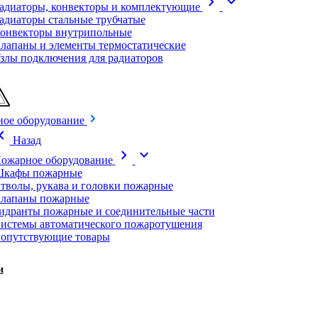
chevron_right
expand_more
адиаторы, конвекторы и комплектующие
адиаторы стальные трубчатые
онвекторы внутрипольные
лапаны и элементы термостатические
злы подключения для радиаторов
ое оборудование
on_left
Назад
chevron_right
expand_more
ожарное оборудование
кафы пожарные
тволы, рукава и головки пожарные
лапаны пожарные
идранты пожарные и соединительные части
истемы автоматического пожаротушения
опутствующие товары
и