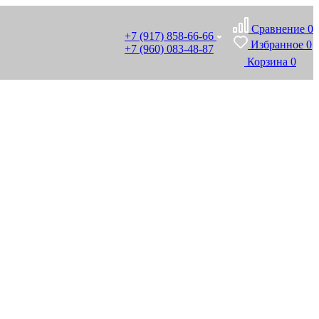
Сравнение
0
+7 (917) 858-66-66
Избранное
0
+7 (960) 083-48-87
Корзина
0