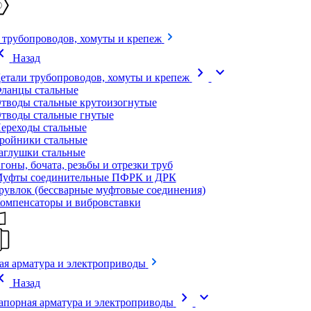
 трубопроводов, хомуты и крепеж
on_left
Назад
chevron_right
expand_more
етали трубопроводов, хомуты и крепеж
ланцы стальные
тводы стальные крутоизогнутые
тводы стальные гнутые
ереходы стальные
ройники стальные
аглушки стальные
гоны, бочата, резьбы и отрезки труб
уфты соединительные ПФРК и ДРК
рувлок (бессварные муфтовые соединения)
омпенсаторы и вибровставки
ая арматура и электроприводы
on_left
Назад
chevron_right
expand_more
апорная арматура и электроприводы