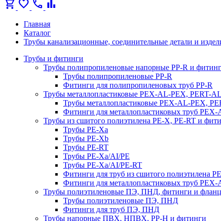
shopping_cart
favorite
call
bar_chart
Главная
Каталог
Трубы канализационные, соединительные детали и издел
Трубы и фитинги
Трубы полипропиленовые напорные PP-R и фитин
Трубы полипропиленовые PP-R
Фитинги для полипропиленовых труб PP-R
Трубы металлопластиковые PEX-AL-PEX, PERT-A
Трубы металлопластиковые PEX-AL-PEX, P
Фитинги для металлопластиковых труб PEX
Трубы из сшитого полиэтилена PE-X, PE-RT и фит
Трубы PE-Xa
Трубы PE-Xb
Трубы PE-RT
Трубы PE-Xa/AI/PE
Трубы PE-Xa/AI/PE-RT
Фитинги для труб из сшитого полиэтилена P
Фитинги для металлопластиковых труб PEX
Трубы полиэтиленовые ПЭ, ПНД, фитинги и флан
Трубы полиэтиленовые ПЭ, ПНД
Фитинги для труб ПЭ, ПНД
Трубы напорные ПВХ, НПВХ, PP-H и фитинги