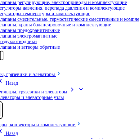
лапаны регулирующие, электроприводы и комплектующие
егуляторы давления, перепада давления и комплектующие
егуляторы температуры и комплектующие
лапаны смесительные, термостатические смесительные и комп
лапаны, краны балансировочные и комплектующие
лапаны предохранительные
лапаны электромагнитные
оздухоотводчики
лапаны и затворы обратные
ы, грязевики и элеваторы
on_left
Назад
chevron_right
expand_more
ильтры, грязевики и элеваторы
леваторы и элеваторные узлы
оры, конвекторы и комплектующие
on_left
Назад