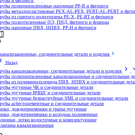
рубы и фитинги
рубы полипропиленовые напорные PP-R и фитинги
рубы металлопластиковые PEX-AL-PEX, PERT-AL-PERT и фити
рубы из сшитого полиэтилена PE-X, PE-RT и фитинги
рубы полиэтиленовые ПЭ, ПНД, фитинги и фланцы
рубы напорные ПВХ, НПВХ, PP-H и фитинги
канализационные, соединительные детали и изделия
on_left
Назад
chevron_right
expand
рубы канализационные, соединительные детали и изделия
рубы полипропиленовые канализационные и соединительные де
рубы из поливинилхлорида ПВХ, НПВХ и соединительные дета
рубы чугунные ЧК и соединительные детали
рубы чугунные ВЧШГ и соединительные детали
рубы чугунные безраструбные SML и соединительные детали
рубы асбестоцементные и соединительные детали
юки, дождеприемники и трапы чугунные
юки, дождеприемники и колодцы полимерные
оронки, лотки водосточные и комплектующие
лапаны канализационные